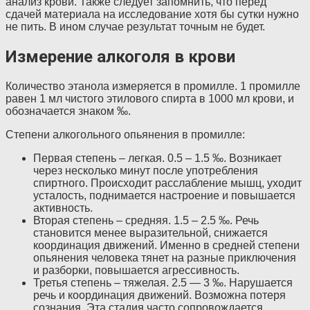
анализ крови. Также следует запомнить, что перед
сдачей материала на исследование хотя бы сутки нужно
не пить. В ином случае результат точным не будет.
Измерение алкоголя в крови
Количество этанола измеряется в промилле. 1 промилле
равен 1 мл чистого этилового спирта в 1000 мл крови, и
обозначается знаком ‰.
Степени алкогольного опьянения в промилле:
Первая степень – легкая. 0.5 – 1.5 ‰. Возникает
через несколько минут после употребления
спиртного. Происходит расслабление мышц, уходит
усталость, поднимается настроение и повышается
активность.
Вторая степень – средняя. 1.5 – 2.5 ‰. Речь
становится менее выразительной, снижается
координация движений. Именно в средней степени
опьянения человека тянет на разные приключения
и разборки, повышается агрессивность.
Третья степень – тяжелая. 2.5 — 3 ‰. Нарушается
речь и координация движений. Возможна потеря
сознания. Эта стадия часто сопровождается