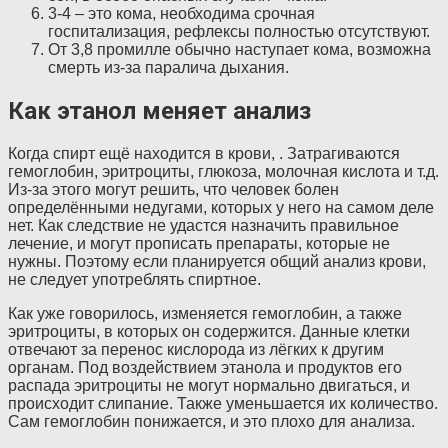
3-4 – это кома, необходима срочная
госпитализация, рефлексы полностью отсутствуют.
От 3,8 промилле обычно наступает кома, возможна
смерть из-за паралича дыхания.
Как этанол меняет анализ
Когда спирт ещё находится в крови, . Затрагиваются
гемоглобин, эритроциты, глюкоза, молочная кислота и т.д.
Из-за этого могут решить, что человек болен
определёнными недугами, которых у него на самом деле
нет. Как следствие не удастся назначить правильное
лечение, и могут прописать препараты, которые не
нужны. Поэтому если планируется общий анализ крови,
не следует употреблять спиртное.
Как уже говорилось, изменяется гемоглобин, а также
эритроциты, в которых он содержится. Данные клетки
отвечают за перенос кислорода из лёгких к другим
органам. Под воздействием этанола и продуктов его
распада эритроциты не могут нормально двигаться, и
происходит слипание. Также уменьшается их количество.
Сам гемоглобин понижается, и это плохо для анализа.