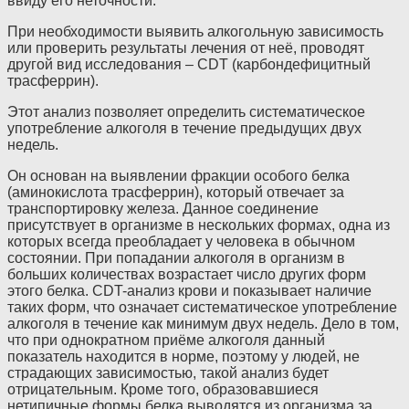
ввиду его неточности.
При необходимости выявить алкогольную зависимость
или проверить результаты лечения от неё, проводят
другой вид исследования – CDT (карбондефицитный
трасферрин).
Этот анализ позволяет определить систематическое
употребление алкоголя в течение предыдущих двух
недель.
Он основан на выявлении фракции особого белка
(аминокислота трасферрин), который отвечает за
транспортировку железа. Данное соединение
присутствует в организме в нескольких формах, одна из
которых всегда преобладает у человека в обычном
состоянии. При попадании алкоголя в организм в
больших количествах возрастает число других форм
этого белка. CDT-анализ крови и показывает наличие
таких форм, что означает систематическое употребление
алкоголя в течение как минимум двух недель. Дело в том,
что при однократном приёме алкоголя данный
показатель находится в норме, поэтому у людей, не
страдающих зависимостью, такой анализ будет
отрицательным. Кроме того, образовавшиеся
нетипичные формы белка выводятся из организма за