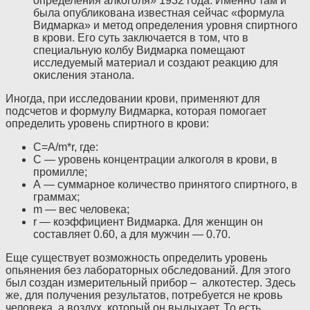
определения алкоголя» 1932 года. Именно там и
была опубликована известная сейчас «формула
Видмарка» и метод определения уровня спиртного
в крови. Его суть заключается в том, что в
специальную колбу Видмарка помещают
исследуемый материал и создают реакцию для
окисления этанола.
Иногда, при исследовании крови, применяют для
подсчетов и формулу Видмарка, которая помогает
определить уровень спиртного в крови:
C=A/m*r, где:
С — уровень концентрации алкоголя в крови, в
промилле;
А — суммарное количество принятого спиртного, в
граммах;
m — вес человека;
r — коэффициент Видмарка. Для женщин он
составляет 0.60, а для мужчин — 0.70.
Еще существует возможность определить уровень
опьянения без лабораторных обследований. Для этого
был создан измерительный прибор – алкотестер. Здесь
же, для получения результатов, потребуется не кровь
человека, а воздух, который он выдыхает. То есть,