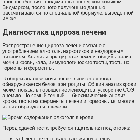
приспособления, придуманные шведским химиком
Видмарком, после чего полученные данные
рассчитываются по специальной формуле, выведенной
им же.
Диагностика цирроза печени
Распространение цирроза печени связано с
употреблением алкоголя, наркотиков и нездоровым
питанием. Анализы при циррозе печени: общий анализ
мочи и крови, кала, иммунологические тесты, тесты на
гормоны и ферменты.
В общем анализе мочи после выпитого иногда
обнаруживается белок, эритроциты. Общий анализ крови
может показать повышение лейкоцитов, ускорение СОЭ,
анемию. Но самый точный — биохимический анализ
крови, тесты на ферменты печени и гормоны, т.к. многие
из них образуются в печени.
Перед сдачей теста требуется тщательная подготовка:
за 1 день не есть жареную, жирную пищу;