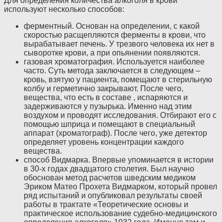
Для определения количества алкоголя в крови
используют несколько способов:
ферментный. Основан на определении, с какой
скоростью расщепляются ферменты в крови, что
вырабатывает печень. У трезвого человека их нет в
сыворотке крови, а при опьянении появляются.
газовая хроматография. Используется наиболее
часто. Суть метода заключается в следующем ‒
кровь, взятую у пациента, помещают в стерильную
колбу и герметично закрывают. После чего,
вещества, что есть в составе , испаряются и
задерживаются у пузырька. Именно над этим
воздухом и проводят исследования. Отбирают его с
помощью шприца и помещают в специальный
аппарат (хроматограф). После чего, уже детектор
определяет уровень концентрации каждого
вещества.
способ Видмарка. Впервые упоминается в истории
в 30-х годах двадцатого столетия. Был научно
обоснован метод расчетов шведским медиком
Эриком Матео Прохета Видмарком, который провел
ряд испытаний и опубликовал результаты своей
работы в трактате «Теоретические основы и
практическое использование судебно-медицинского