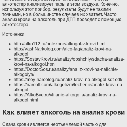
алкотестер анализирует пары в этом воздухе. Конечно,
используя этот прибор, результаты будут не такими
точными, но в большинстве случаев их хватает. Часто
анализ крови на алкоголь при ДТП проводят с помощью
алкотестера.
Источники
http://alko112.ru/poleznoe/alkogol-v-krovi.html
http://VashNarkolog.com/alco-faq/analiz-krovi-na-
alkogol
https://SostavKrovi.ru/analizy/obshchiy/sdacha-analiza-
krovi-na-alkogol.html
https://DoctorSos.ru/analizy/analiz-krovi-na-nalichie-
alkogolya/
https://moy-narcolog.ru/analiz-krovi-na-alkogol-sdt-cdt/
https://narcoff.com/alkogolizm/lechenie/analiz-krovi-na-
alkogol
https://AlkoBye.ru/vlijanie-alkogolja/analiz-krovi-na-
alkogol.html
Как влияет алкоголь на анализ крови
Сдача крови является неотъемлемой частью для