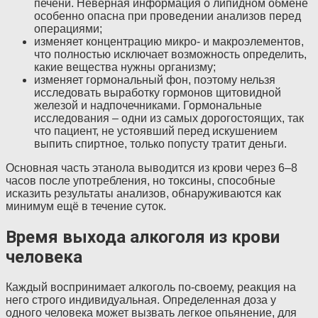
печени. Неверная информация о липидном обмене
особенно опасна при проведении анализов перед
операциями;
изменяет концентрацию микро- и макроэлементов,
что полностью исключает возможность определить,
какие вещества нужны организму;
изменяет гормональный фон, поэтому нельзя
исследовать выработку гормонов щитовидной
железой и надпочечниками. Гормональные
исследования – одни из самых дорогостоящих, так
что пациент, не устоявший перед искушением
выпить спиртное, только попусту тратит деньги.
Основная часть этанола выводится из крови через 6–8
часов после употребления, но токсины, способные
исказить результаты анализов, обнаруживаются как
минимум ещё в течение суток.
Время выхода алкоголя из крови
человека
Каждый воспринимает алкоголь по-своему, реакция на
него строго индивидуальная. Определенная доза у
одного человека может вызвать легкое опьянение, для