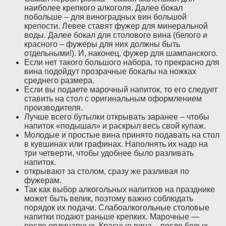
наиболее крепкого алкоголя. Далее бокал
побольше – для виноградных вин большой
крепости. Левее ставят фужер для минеральной
воды. Далее бокал для столового вина (белого и
красного – фужеры для них должны быть
отдельными!). И, наконец, фужер для шампанского.
Если нет такого большого набора, то прекрасно для
вина подойдут прозрачные бокалы на ножках
среднего размера.
Если вы подаете марочный напиток, то его следует
ставить на стол с оригинальным оформлением
производителя.
Лучше всего бутылки открывать заранее – чтобы
напиток «подышал» и раскрыл весь свой купаж.
Молодые и простые вина принято подавать на стол
в кувшинах или графинах. Наполнять их надо на
три четверти, чтобы удобнее было разливать
напиток.
открывают за столом, сразу же разливая по
фужерам.
Так как выбор алкогольных напитков на празднике
может быть велик, поэтому важно соблюдать
порядок их подачи. Слабоалкогольные столовые
напитки подают раньше крепких. Марочные —
после ординарных. Красные вина – после белых.