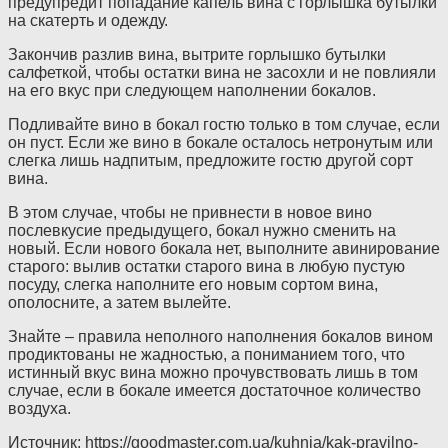
предупредит попадание капель вина с горлышка бутылки
на скатерть и одежду.
Закончив разлив вина, вытрите горлышко бутылки
салфеткой, чтобы остатки вина не засохли и не повлияли
на его вкус при следующем наполнении бокалов.
Подливайте вино в бокал гостю только в том случае, если
он пуст. Если же вино в бокале осталось нетронутым или
слегка лишь надпитым, предложите гостю другой сорт
вина.
В этом случае, чтобы не привнести в новое вино
послевкусие предыдущего, бокал нужно сменить на
новый. Если нового бокала нет, выполните авинирование
старого: вылив остатки старого вина в любую пустую
посуду, слегка наполните его новым сортом вина,
ополосните, а затем вылейте.
Знайте – правила неполного наполнения бокалов вином
продиктованы не жадностью, а пониманием того, что
истинный вкус вина можно прочувствовать лишь в том
случае, если в бокале имеется достаточное количество
воздуха.
Источник: https://goodmaster.com.ua/kuhnia/kak-pravilno-