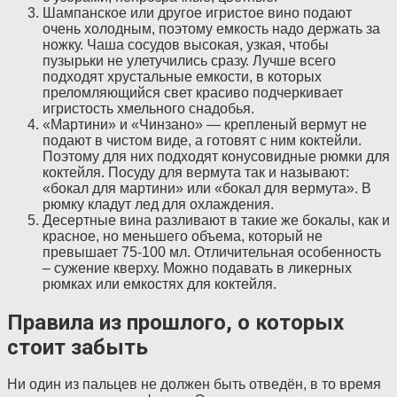
Шампанское или другое игристое вино подают
очень холодным, поэтому емкость надо держать за
ножку. Чаша сосудов высокая, узкая, чтобы
пузырьки не улетучились сразу. Лучше всего
подходят хрустальные емкости, в которых
преломляющийся свет красиво подчеркивает
игристость хмельного снадобья.
«Мартини» и «Чинзано» — крепленый вермут не
подают в чистом виде, а готовят с ним коктейли.
Поэтому для них подходят конусовидные рюмки для
коктейля. Посуду для вермута так и называют:
«бокал для мартини» или «бокал для вермута». В
рюмку кладут лед для охлаждения.
Десертные вина разливают в такие же бокалы, как и
красное, но меньшего объема, который не
превышает 75-100 мл. Отличительная особенность
– сужение кверху. Можно подавать в ликерных
рюмках или емкостях для коктейля.
Правила из прошлого, о которых
стоит забыть
Ни один из пальцев не должен быть отведён, в то время