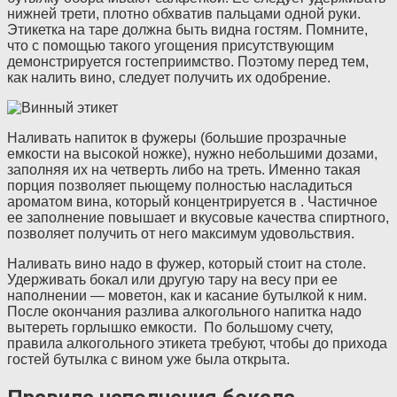
нижней трети, плотно обхватив пальцами одной руки.
Этикетка на таре должна быть видна гостям. Помните,
что с помощью такого угощения присутствующим
демонстрируется гостеприимство. Поэтому перед тем,
как налить вино, следует получить их одобрение.
Наливать напиток в фужеры (большие прозрачные
емкости на высокой ножке), нужно небольшими дозами,
заполняя их на четверть либо на треть. Именно такая
порция позволяет пьющему полностью насладиться
ароматом вина, который концентрируется в . Частичное
ее заполнение повышает и вкусовые качества спиртного,
позволяет получить от него максимум удовольствия.
Наливать вино надо в фужер, который стоит на столе.
Удерживать бокал или другую тару на весу при ее
наполнении — моветон, как и касание бутылкой к ним.
После окончания разлива алкогольного напитка надо
вытереть горлышко емкости. По большому счету,
правила алкогольного этикета требуют, чтобы до прихода
гостей бутылка с вином уже была открыта.