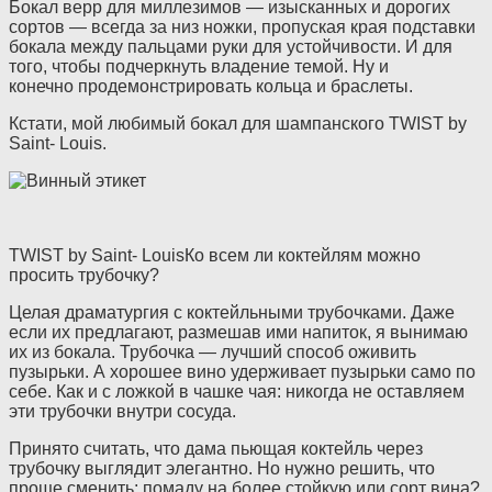
Бокал верр для миллезимов — изысканных и дорогих
сортов — всегда за низ ножки, пропуская края подставки
бокала между пальцами руки для устойчивости. И для
того, чтобы подчеркнуть владение темой. Ну и
конечно продемонстрировать кольца и браслеты.
Кстати, мой любимый бокал для шампанского TWIST by
Saint- Louis.
TWIST by Saint- LouisКо всем ли коктейлям можно
просить трубочку?
Целая драматургия с коктейльными трубочками. Даже
если их предлагают, размешав ими напиток, я вынимаю
их из бокала. Трубочка — лучший способ оживить
пузырьки. А хорошее вино удерживает пузырьки само по
себе. Как и с ложкой в чашке чая: никогда не оставляем
эти трубочки внутри сосуда.
Принято считать, что дама пьющая коктейль через
трубочку выглядит элегантно. Но нужно решить, что
проще сменить: помаду на более стойкую или сорт вина?