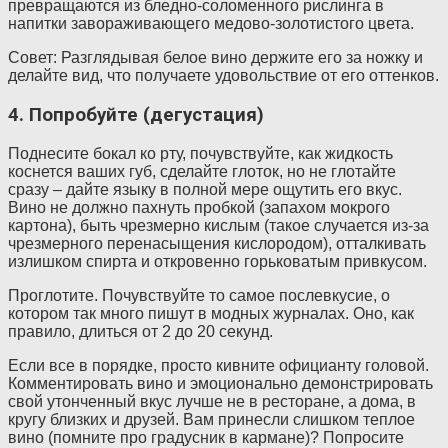
превращаются из бледно-соломенного рислинга в
напитки завораживающего медово-золотистого цвета.
Совет: Разглядывая белое вино держите его за ножку и
делайте вид, что получаете удовольствие от его оттенков.
4. Попробуйте (дегустация)
Поднесите бокал ко рту, почувствуйте, как жидкость
коснется ваших губ, сделайте глоток, но не глотайте
сразу – дайте языку в полной мере ощутить его вкус.
Вино не должно пахнуть пробкой (запахом мокрого
картона), быть чрезмерно кислым (такое случается из-за
чрезмерного перенасыщения кислородом), отталкивать
излишком спирта и откровенно горьковатым привкусом.
Проглотите. Почувствуйте то самое послевкусие, о
котором так много пишут в модных журналах. Оно, как
правило, длиться от 2 до 20 секунд.
Если все в порядке, просто кивните официанту головой.
Комментировать вино и эмоционально демонстрировать
свой утонченный вкус лучше не в ресторане, а дома, в
кругу близких и друзей. Вам принесли слишком теплое
вино (помните про градусник в кармане)? Попросите