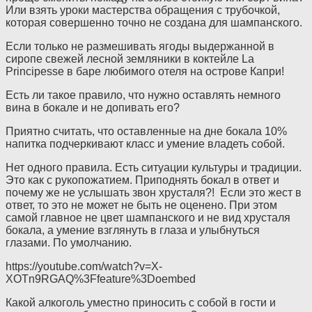
Или взять уроки мастерства обращения с трубочкой,
которая совершенно точно не создана для шампанского.
Если только не размешивать ягоды выдержанной в
сиропе свежей лесной земляники в коктейле La
Principesse в баре любимого отеля на острове Капри!
Есть ли такое правило, что нужно оставлять немного
вина в бокале и не допивать его?
Приятно считать, что оставленные на дне бокала 10%
напитка подчеркивают класс и умение владеть собой.
Нет одного правила. Есть ситуации культуры и традиции.
Это как с рукопожатием. Приподнять бокал в ответ и
почему же не услышать звон хрусталя?! Если это жест в
ответ, то это не может не быть не оценено. При этом
самой главное не цвет шампанского и не вид хрусталя
бокала, а умение взглянуть в глаза и улыбнуться
глазами. По умолчанию.
https://youtube.com/watch?v=X-
XOTn9RGAQ%3Ffeature%3Doembed
Какой алкоголь уместно приносить с собой в гости и