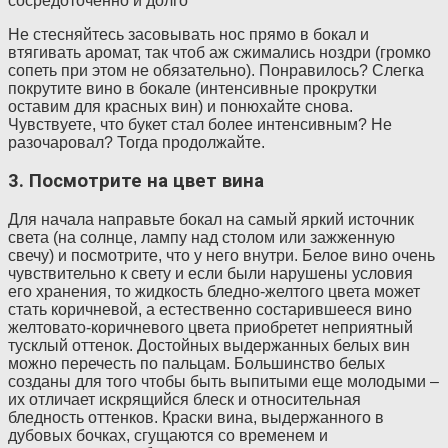
сосредоточенно и долго
Не стесняйтесь засовывать нос прямо в бокал и
втягивать аромат, так чтоб аж сжимались ноздри (громко
сопеть при этом не обязательно). Понравилось? Слегка
покрутите вино в бокале (интенсивные прокрутки
оставим для красных вин) и понюхайте снова.
Чувствуете, что букет стал более интенсивным? Не
разочаровал? Тогда продолжайте.
3. Посмотрите на цвет вина
Для начала направьте бокал на самый яркий источник
света (на солнце, лампу над столом или зажженную
свечу) и посмотрите, что у него внутри. Белое вино очень
чувствительно к свету и если были нарушены условия
его хранения, то жидкость бледно-желтого цвета может
стать коричневой, а естественно состарившееся вино
желтовато-коричневого цвета приобретет неприятный
тусклый оттенок. Достойных выдержанных белых вин
можно перечесть по пальцам. Большинство белых
созданы для того чтобы быть выпитыми еще молодыми –
их отличает искрящийся блеск и относительная
бледность оттенков. Краски вина, выдержанного в
дубовых бочках, сгущаются со временем и