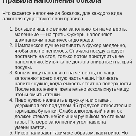
Правила наполнения бокала
Что касается наполнения бокалов, для каждого вида
алкоголя существуют свои правила:
Большие чаши с вином заполняются на четверть,
маленькие — на треть. Фужеры наполняют
шампанским практически до краев.
Шампанское лучше наливать в фужер медленно,
чтобы оно не пенилось. Сначала посуду следует
поставить на стол, только потом приступить к ее
наполнению. Бутылка не должна опираться на край
посуды.
Коньячницу наполняют на четверть, но чаще
заполняют всего пятую часть чаши. Наливать
напиток нужно, когда емкость стоит на поверхности.
После наполнения, желательно всколыхнуть чашу,
чтобы омыть стенки.
Пиво нужно наливать в кружку или стакан,
удерживая его под углом 45 градусов относительно
горлышка бутылки. Слабоалкогольный напиток
должен стекать небольшим ручейком по стенкам
тары. По мере заполнения угол наклона
уменьшается.
Ликер наливают таким же образом, как и вино. Но