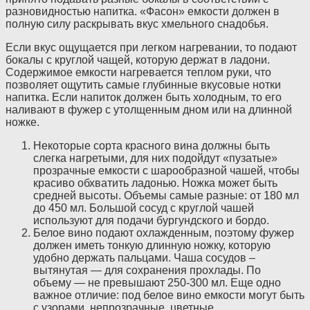
разновидностью напитка. «Фасон» емкости должен в
полную силу раскрывать вкус хмельного снадобья.
Если вкус ощущается при легком нагревании, то подают
бокалы с круглой чащей, которую держат в ладони.
Содержимое емкости нагревается теплом руки, что
позволяет ощутить самые глубинные вкусовые нотки
напитка. Если напиток должен быть холодным, то его
наливают в фужер с утолщенным дном или на длинной
ножке.
Некоторые сорта красного вина должны быть
слегка нагретыми, для них подойдут «пузатые»
прозрачные емкости с шарообразной чашей, чтобы
красиво обхватить ладонью. Ножка может быть
средней высоты. Объемы самые разные: от 180 мл
до 450 мл. Большой сосуд с круглой чашей
используют для подачи бургундского и бордо.
Белое вино подают охлажденным, поэтому фужер
должен иметь тонкую длинную ножку, которую
удобно держать пальцами. Чаша сосудов –
вытянутая — для сохранения прохлады. По
объему — не превышают 250-300 мл. Еще одно
важное отличие: под белое вино емкости могут быть
с узорами, непрозрачные, цветные.