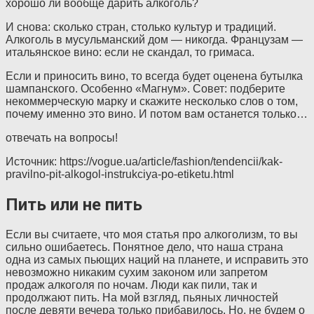
хорошо ли вообще дарить алкоголь?
И снова: сколько стран, столько культур и традиций.
Алкоголь в мусульманский дом — никогда. Французам —
итальянское вино: если не скандал, то гримаса.
Если и приносить вино, то всегда будет оценена бутылка
шампанского. Особенно «Магнум». Совет: подберите
некоммерческую марку и скажите несколько слов о том,
почему именно это вино. И потом вам останется только…
отвечать на вопросы!
Источник: https://vogue.ua/article/fashion/tendencii/kak-
pravilno-pit-alkogol-instrukciya-po-etiketu.html
Пить или не пить
Если вы считаете, что моя статья про алкоголизм, то вы
сильно ошибаетесь. Понятное дело, что наша страна
одна из самых пьющих наций на планете, и исправить это
невозможно никаким сухим законом или запретом
продаж алкоголя по ночам. Люди как пили, так и
продолжают пить. На мой взгляд, пьяных личностей
после девяти вечера только прибавилось. Но, не будем о