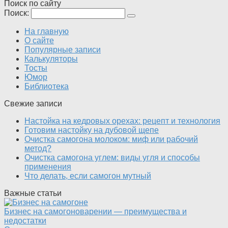
Поиск по сайту
Поиск:
На главную
О сайте
Популярные записи
Калькуляторы
Тосты
Юмор
Библиотека
Свежие записи
Настойка на кедровых орехах: рецепт и технология
Готовим настойку на дубовой щепе
Очистка самогона молоком: миф или рабочий
метод?
Очистка самогона углем: виды угля и способы
применения
Что делать, если самогон мутный
Важные статьи
Бизнес на самогоноварении — преимущества и
недостатки