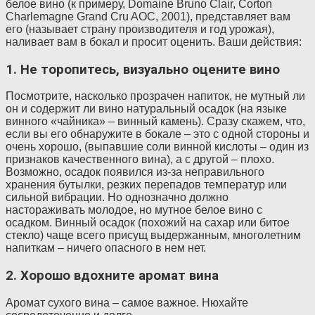
белое вино (к примеру, Domaine Bruno Clair, Corton
Charlemagne Grand Cru AOC, 2001), представляет вам
его (называет страну производителя и год урожая),
наливает вам в бокал и просит оценить. Ваши действия:
1. Не торопитесь, визуально оцените вино
Посмотрите, насколько прозрачен напиток, не мутный ли
он и содержит ли вино натуральный осадок (на языке
винного «чайника» – винный камень). Сразу скажем, что,
если вы его обнаружите в бокале – это с одной стороны и
очень хорошо, (выпавшие соли винной кислоты – один из
признаков качественного вина), а с другой – плохо.
Возможно, осадок появился из-за неправильного
хранения бутылки, резких перепадов температур или
сильной вибрации. Но однозначно должно
настораживать молодое, но мутное белое вино с
осадком. Винный осадок (похожий на сахар или битое
стекло) чаще всего присущ выдержанным, многолетним
напиткам – ничего опасного в нем нет.
2. Хорошо вдохните аромат вина
Аромат сухого вина – самое важное. Нюхайте