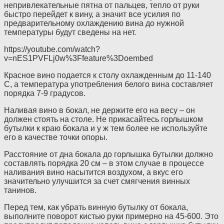
непривлекательные пятна от пальцев, тепло от руки
быстро перейдет к вину, а значит все усилия по
предварительному охлаждению вина до нужной
температуры будут сведены на нет.
https://youtube.com/watch?
v=nES1PVFLj0w%3Ffeature%3Doembed
Красное вино подается к столу охлажденным до 11-140
С, а температура употребления белого вина составляет
порядка 7-9 градусов.
Наливая вино в бокал, не держите его на весу – он
должен стоять на столе. Не прикасайтесь горлышком
бутылки к краю бокала и у ж тем более не используйте
его в качестве точки опоры.
Расстояние от дна бокала до горлышка бутылки должно
составлять порядка 20 см – в этом случае в процессе
наливания вино насытится воздухом, а вкус его
значительно улучшится за счет смягчения винных
танинов.
Перед тем, как убрать винную бутылку от бокала,
выполните поворот кистью руки примерно на 45-600. Это