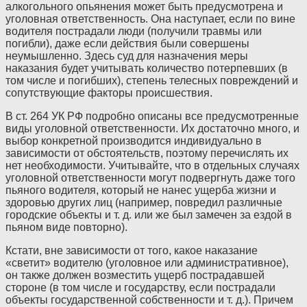
алкогольного опьянения может быть предусмотрена и
уголовная ответственность. Она наступает, если по вине
водителя пострадали люди (получили травмы или
погибли), даже если действия были совершены
неумышленно. Здесь суд для назначения меры
наказания будет учитывать количество потерпевших (в
том числе и погибших), степень телесных повреждений и
сопутствующие факторы происшествия.
В ст. 264
УК
РФ
подробно описаны все предусмотренные
виды уголовной ответственности. Их достаточно много, и
выбор конкретной производится индивидуально в
зависимости от обстоятельств, поэтому перечислять их
нет необходимости. Учитывайте, что в отдельных случаях
уголовной ответственности могут подвергнуть даже того
пьяного водителя, который не нанес ущерба жизни и
здоровью других лиц (например, повредил различные
городские объекты и т. д. или же был замечен за ездой в
пьяном виде повторно).
Кстати, вне зависимости от того, какое наказание
«светит» водителю (уголовное или административное),
он также должен возместить ущерб пострадавшей
стороне (в том числе и государству, если пострадали
объекты государственной собственности и т. д.). Причем