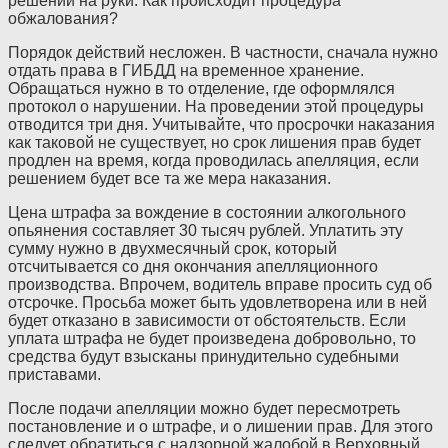
решении на руки. Как происходит процедура
обжалования?
Порядок действий несложен. В частности, сначала нужно
отдать права в
ГИБДД
на временное хранение.
Обращаться нужно в то отделение, где оформлялся
протокол о нарушении. На проведении этой процедуры
отводится три дня. Учитывайте, что просрочки наказания
как таковой не существует, но срок лишения прав будет
продлен на время, когда проводилась апелляция, если
решением будет все та же мера наказания.
Цена штрафа за вождение в состоянии алкогольного
опьянения составляет 30 тысяч рублей. Уплатить эту
сумму нужно в двухмесячный срок, который
отсчитывается со дня окончания апелляционного
производства. Впрочем, водитель вправе просить суд об
отсрочке. Просьба может быть удовлетворена или в ней
будет отказано в зависимости от обстоятельств. Если
уплата штрафа не будет произведена добровольно, то
средства будут взысканы принудительно судебными
приставами.
После подачи апелляции можно будет пересмотреть
постановление и о штрафе, и о лишении прав. Для этого
следует обратиться с надзорной жалобой в Верховный