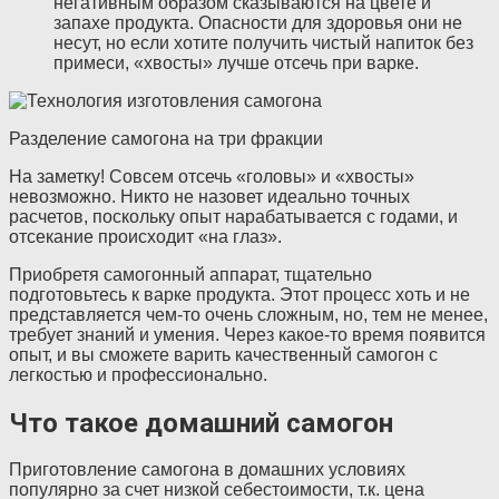
негативным образом сказываются на цвете и
запахе продукта. Опасности для здоровья они не
несут, но если хотите получить чистый напиток без
примеси, «хвосты» лучше отсечь при варке.
Разделение самогона на три фракции
На заметку! Совсем отсечь «головы» и «хвосты»
невозможно. Никто не назовет идеально точных
расчетов, поскольку опыт нарабатывается с годами, и
отсекание происходит «на глаз».
Приобретя самогонный аппарат, тщательно
подготовьтесь к варке продукта. Этот процесс хоть и не
представляется чем-то очень сложным, но, тем не менее,
требует знаний и умения. Через какое-то время появится
опыт, и вы сможете варить качественный самогон с
легкостью и профессионально.
Что такое домашний самогон
Приготовление самогона в домашних условиях
популярно за счет низкой себестоимости, т.к. цена