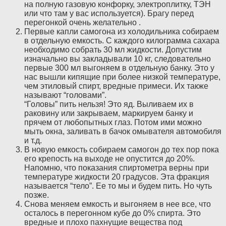
на полную газовую конфорку, электроплитку, ТЭН
или что там у вас используется). Брагу перед
перегонкой очень желательно .
Первые капли самогона из холодильника собираем
в отдельную емкость. С каждого килограмма сахара
необходимо собрать 30 мл жидкости. Допустим
изначально вы закладывали 10 кг, следовательно
первые 300 мл выгоняем в отдельную банку. Это у
нас вышли кипящие при более низкой температуре,
чем этиловый спирт, вредные примеси. Их также
называют “головами”.
“Головы” пить нельзя! Это яд. Выливаем их в
раковину или закрываем, маркируем банку и
прячем от любопытных глаз. Потом ими можно
мыть окна, заливать в бачок омывателя автомобиля
и т.д.
В новую емкость собираем самогон до тех пор пока
его крепость на выходе не опустится до 20%.
Напомню, что показания спиртометра верны при
температуре жидкости 20 градусов. Эта фракция
называется “тело”. Ее то мы и будем пить. Но чуть
позже.
Снова меняем емкость и выгоняем в нее все, что
осталось в перегонном кубе до 0% спирта. Это
вредные и плохо пахнущие вещества под