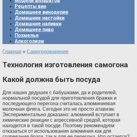
Модели аппаратов
Рецепты вин
Домашнее виноделие
Домашние настойки
Домашние наливки
Домашнее пиво
Похмелье
Алкоголизм
Главная
»
Самогоноварение
Технология изготовления самогона
Какой должна быть посуда
Для наших дедушек с бабушками, да и родителей,
нормальной посудой для приготовления бражки и
последующего перегона считалась алюминиевая
молочная фляга. Сегодня это не просто атавизм.
Экспериментально доказано: алюминий вступает в
химические реакции с агрессивной средой, которая
находится в такой посуде. Поэтому рекомендуем
отказаться от использования алюминия как для
созревания браги, так и для ее перегона. Что остается?