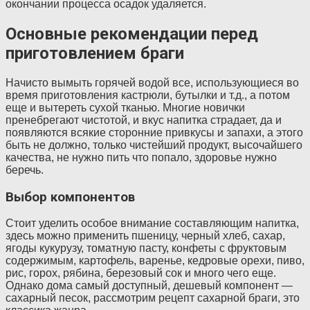
окончании процесса осадок удаляется.
Основные рекомендации перед
приготовлением браги
Начисто вымыть горячей водой все, использующиеся во
время приготовления кастрюли, бутылки и т.д., а потом
еще и вытереть сухой тканью. Многие новички
пренебрегают чистотой, и вкус напитка страдает, да и
появляются всякие сторонние привкусы и запахи, а этого
быть не должно, только чистейший продукт, высочайшего
качества, не нужно пить что попало, здоровье нужно
беречь.
Выбор компонентов
Стоит уделить особое внимание составляющим напитка,
здесь можно применить пшеницу, черный хлеб, сахар,
ягоды кукурузу, томатную пасту, конфеты с фруктовым
содержимым, картофель, варенье, кедровые орехи, пиво,
рис, горох, рябина, березовый сок и много чего еще.
Однако дома самый доступный, дешевый компонент —
сахарный песок, рассмотрим рецепт сахарной браги, это