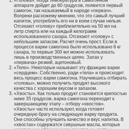
«Голова». Когда температура в самогонном
аппарате дойдет до 60 градусов, появится первый
самогон, так называемый в народе «первач».
Вопреки расхожему мнению, что это самый лучший
напиток, употреблять его ни в коем случае нельзя.
Отсекают «голову» приблизительно на 50 мл на
литр спирта или на каждый килограмм
использованного сахара. Отсекают «голову» с
небольшим запасом. Расчет очень прост. Если в
процессе варки самогона было использовано 6 кг
сахара, то первые 300 мл можно использовать
лишь в производственных целях. Запах у
«первача» резкий, ацетоновый.
«Тело». Некоторые называют эту фракцию варки
«сердцем». Собственно, ради «тела» и происходит
весь процесс варки самогона. Научившись отбирать
«головы», можно получить продукт высокого
качества с хорошим вкусом и запахом.
«Хвосты». Как только продукт становится крепостью
ниже 35 градусов, варка самогона переходит к
завершающему этапу – отбору «хвостов».
«Хвосты» часто используют, когда готовят
очередную брагу на следующую варку продукта.
Они способны улучшить качество и вкус напитка. В
«хвостах» содержатся сивушные масла, которые