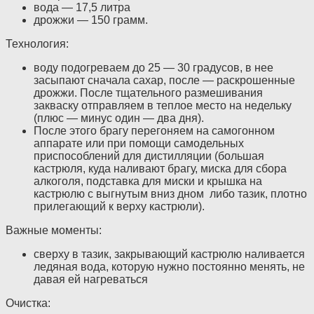
вода — 17,5 литра
дрожжи — 150 грамм.
Технология:
воду подогреваем до 25 — 30 градусов, в нее
засыпают сначала сахар, после — раскрошенные
дрожжи. После тщательного размешивания
закваску отправляем в теплое место на недельку
(плюс — минус один — два дня).
После этого брагу перегоняем на самогонном
аппарате или при помощи самодельных
приспособлений для дистилляции (большая
кастрюля, куда наливают брагу, миска для сбора
алкоголя, подставка для миски и крышка на
кастрюлю с выгнутым вниз дном либо тазик, плотно
прилегающий к верху кастрюли).
Важные моменты:
сверху в тазик, закрывающий кастрюлю наливается
ледяная вода, которую нужно постоянно менять, не
давая ей нагреваться
Очистка: