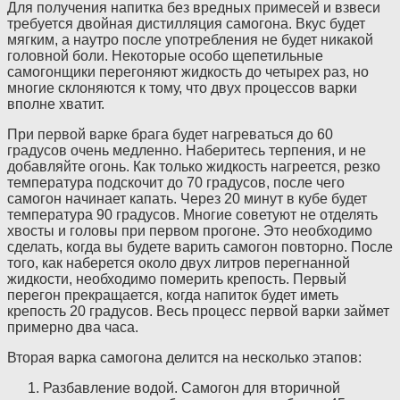
Для получения напитка без вредных примесей и взвеси
требуется двойная дистилляция самогона. Вкус будет
мягким, а наутро после употребления не будет никакой
головной боли. Некоторые особо щепетильные
самогонщики перегоняют жидкость до четырех раз, но
многие склоняются к тому, что двух процессов варки
вполне хватит.
При первой варке брага будет нагреваться до 60
градусов очень медленно. Наберитесь терпения, и не
добавляйте огонь. Как только жидкость нагреется, резко
температура подскочит до 70 градусов, после чего
самогон начинает капать. Через 20 минут в кубе будет
температура 90 градусов. Многие советуют не отделять
хвосты и головы при первом прогоне. Это необходимо
сделать, когда вы будете варить самогон повторно. После
того, как наберется около двух литров перегнанной
жидкости, необходимо померить крепость. Первый
перегон прекращается, когда напиток будет иметь
крепость 20 градусов. Весь процесс первой варки займет
примерно два часа.
Вторая варка самогона делится на несколько этапов:
Разбавление водой. Самогон для вторичной