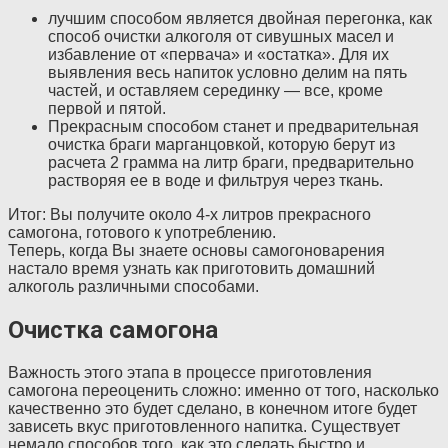
лучшим способом является двойная перегонка, как
способ очистки алкоголя от сивушных масел и
избавление от «первача» и «остатка». Для их
выявления весь напиток условно делим на пять
частей, и оставляем серединку — все, кроме
первой и пятой.
Прекрасным способом станет и предварительная
очистка браги марганцовкой, которую берут из
расчета 2 грамма на литр браги, предварительно
растворяя ее в воде и фильтруя через ткань.
Итог: Вы получите около 4-х литров прекрасного
самогона, готового к употреблению.
Теперь, когда Вы знаете основы самогоноварения
настало время узнать как приготовить домашний
алкоголь различными способами.
Очистка самогона
Важность этого этапа в процессе приготовления
самогона переоценить сложно: именно от того, насколько
качественно это будет сделано, в конечном итоге будет
зависеть вкус приготовленного напитка. Существует
немало способов того, как это сделать быстро и