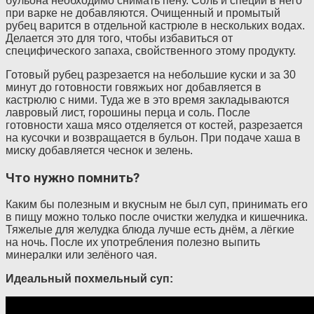
бульона необходимо снимать пену. Соль и специи в него
при варке не добавляются. Очищенный и промытый
рубец варится в отдельной кастрюле в нескольких водах.
Делается это для того, чтобы избавиться от
специфического запаха, свойственного этому продукту.
Готовый рубец разрезается на небольшие куски и за 30
минут до готовности говяжьих ног добавляется в
кастрюлю с ними. Туда же в это время закладываются
лавровый лист, горошины перца и соль. После
готовности хаша мясо отделяется от костей, разрезается
на кусочки и возвращается в бульон. При подаче хаша в
миску добавляется чеснок и зелень.
Что нужно помнить?
Каким бы полезным и вкусным не был суп, принимать его
в пищу можно только после очистки желудка и кишечника.
Тяжелые для желудка блюда лучше есть днём, а лёгкие
на ночь. После их употребления полезно выпить
минералки или зелёного чая.
Идеальный похмельный суп: