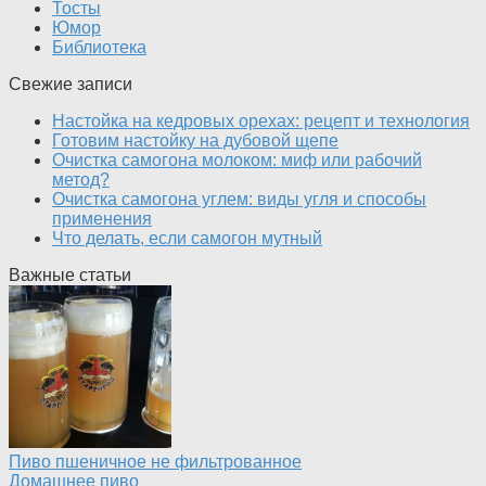
Тосты
Юмор
Библиотека
Свежие записи
Настойка на кедровых орехах: рецепт и технология
Готовим настойку на дубовой щепе
Очистка самогона молоком: миф или рабочий
метод?
Очистка самогона углем: виды угля и способы
применения
Что делать, если самогон мутный
Важные статьи
Пиво пшеничное не фильтрованное
Домашнее пиво