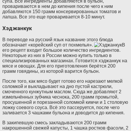
супа. Все ингредиенты добавляются в бульон,
провариваются в нем до кипения после чего к ним
добавляются 150 грамм консервированных томатов и
лапша. Все это еще проваривается 8-10 минут.
Хэджанкук
В переводе на русский язык название этого блюда
обозначает «корейский суп от похмелья».
В
его рецепт входит большое количество ингредиентов.
Некоторые из них в России можно купить только в
специализированных магазинах. Готовится хэджанкук на
мясе и овощах. Для его приготовления берётся 200
грамм говядины, из которой варится бульон.
После того, как мясо будет готово его нарезают мелкой
соломкой и выкладывают на дно пустой кастрюли,
смоченного кунжутным маслом. Сюда же добавляют 2
измельчённых зубчика чеснока, 200 грамм промытой,
просушенной и порезанной соломкой кимчи и 1 столовую
ложку соевого соуса. Всё это пассеруется, после чего
заливается 3 чашками бульона и доводится до кипения.
В закипевшую смесь закладываются 200 грамм
накрошенной свежей капусты, 1 чашка ростков фасоли, 2