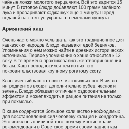
чайные ложки молотого перца чили. Всё это варится 15
минут. В готовое блюдо добавляют 100 грамм зелёного
лука и проваривают хэджанкук ещё 1 минуту. Перед
подачей на стол суп украшают семенами кунжута.
Армянский хаш
Очень часто можно услышать, как это традиционное для
кавказских народов блюдо называют едой бедняков.
Упоминания о нём можно найти в древних исторических
источниках. Первое упоминание о хаше относится к 12
веку. В те времена практиковались жертвоприношения
богам. Хаш преподносился тем из них, кто
покровительствовал крупному рогатому скоту.
Классический хаш готовится из говяжьих ног. В число
ингредиентов входят дополнительно рубец, чеснок и
зелень. Блюдо обладает отличным оздоровительным
эффектом и может входить в рацион питания не только
при похмелье.
В хаше содержится большое количество необходимых
для восстановления сил человеку кальция и хондротина.
Это являлось причиной того, почему многие врачи
рекомендовали в Советское время своим пациентам