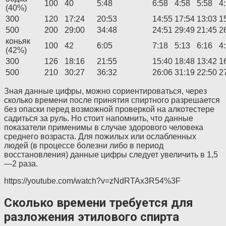
100
40
5:48
6:58
4:58
5:58
4
(40%)
300
120
17:24
20:53
14:55
17:54
13:03
1
500
200
29:00
34:48
24:51
29:49
21:45
2
коньяк
100
42
6:05
7:18
5:13
6:16
4
(42%)
300
126
18:16
21:55
15:40
18:48
13:42
1
500
210
30:27
36:32
26:06
31:19
22:50
2
Зная данные цифры, можно сориентироваться, через
сколько времени после принятия спиртного разрешается
без опаски перед возможной проверкой на алкотестере
садиться за руль. Но стоит напомнить, что данные
показатели применимы в случае здорового человека
среднего возраста. Для пожилых или ослабленных
людей (в процессе болезни либо в период
восстановления) данные цифры следует увеличить в 1,5
—2 раза.
https://youtube.com/watch?v=zNdRTAx3R54%3F
Сколько времени требуется для
разложения этилового спирта