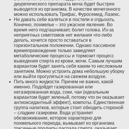
диуретического препарата моча будет быстрее
выводится из организма. В качестве мочегонного
можно использовать Трифас, Фуросемид, Лазекс.
Не давать себе валяться в постели и отдыхать.
Конечно, похмелье – это ужасное явление. Во
время него подташнивает, болит голова. Из-за
неприятных симптомов нет желания что-либо
делать, хочется просто оставаться в
горизонтальном положении. Однако пассивное
времяпровождение только замедляет
метаболические процессы и тормозит процесс
выведения спирта из крови, мочи. Самым лучшим
вариантом будет занять себя каким-то несложным
занятием. Можно устроить дома небольшую уборку
или выйти прогуляться на свежем воздухе.
Пить много жидкости. Причем не важно, какой
именно. Подойдет газированная или
негазированная вода, соки, чаи (идеальным
вариантом будет зеленый, потому что он оказывает
антиоксидантный эффект), компоты. Единственная
группа напитков, которые стоит обходить стороной
– сладкие газировки. Вода устраняет
обезвоживание, которое характерно для
похмельного периода, вымывает из организма
токсичные продукты распада спирта, оказывает