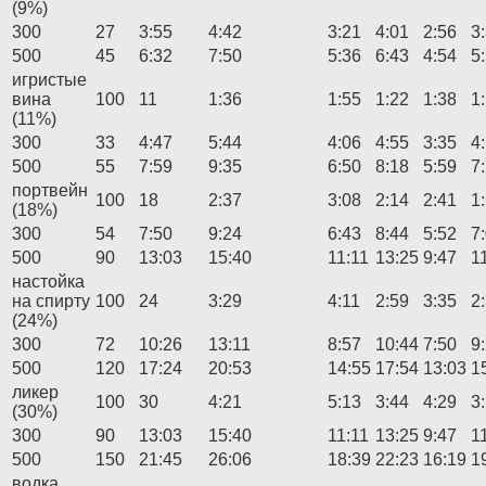
(9%)
300
27
3:55
4:42
3:21
4:01
2:56
3
500
45
6:32
7:50
5:36
6:43
4:54
5
игристые
вина
100
11
1:36
1:55
1:22
1:38
1
(11%)
300
33
4:47
5:44
4:06
4:55
3:35
4
500
55
7:59
9:35
6:50
8:18
5:59
7
портвейн
100
18
2:37
3:08
2:14
2:41
1
(18%)
300
54
7:50
9:24
6:43
8:44
5:52
7
500
90
13:03
15:40
11:11
13:25
9:47
1
настойка
на спирту
100
24
3:29
4:11
2:59
3:35
2
(24%)
300
72
10:26
13:11
8:57
10:44
7:50
9
500
120
17:24
20:53
14:55
17:54
13:03
1
ликер
100
30
4:21
5:13
3:44
4:29
3
(30%)
300
90
13:03
15:40
11:11
13:25
9:47
1
500
150
21:45
26:06
18:39
22:23
16:19
1
водка