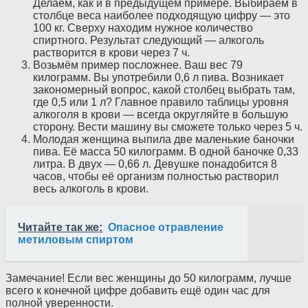
Делаем, как и в предыдущем примере. Выбираем в
столбце веса наиболее подходящую цифру — это
100 кг. Сверху находим нужное количество
спиртного. Результат следующий — алкоголь
растворится в крови через 7 ч.
Возьмём пример посложнее. Ваш вес 79
килограмм. Вы употребили 0,6 л пива. Возникает
закономерный вопрос, какой столбец выбрать там,
где 0,5 или 1 л? Главное правило таблицы уровня
алкоголя в крови — всегда округляйте в большую
сторону. Вести машину вы сможете только через 5 ч.
Молодая женщина выпила две маленькие баночки
пива. Её масса 50 килограмм. В одной баночке 0,33
литра. В двух — 0,66 л. Девушке понадобится 8
часов, чтобы её организм полностью растворил
весь алкоголь в крови.
Читайте так же:
Опасное отравление
метиловым спиртом
Замечание! Если вес женщины до 50 килограмм, лучше
всего к конечной цифре добавить ещё один час для
полной уверенности.