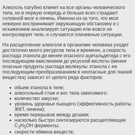
Алкоголь пагубно влияет на все органы человеческого
тела, но в первую очередь и больше всех страдают
головной мозг и печень. Именно из-за того, что мозг
неверно воспринимает окружающую обстановку и с
искажением анализирует ситуацию или вовсе не
контролирует тело, и случаются плачевные ситуации.
На расщепление алкоголя в организме человека уходит
достаточно много ресурсов тела и времени, а скорость
распада этанола до менее опасного ацетальдегида с его
последующим окислением до уксусной кислоты (менее
опасные продукты распада молекулы этанола с ее
последующим преобразованием в неопасные для тканей
вещества) зависит от целого ряда факторов:
объем этанола в теле;
алкогольный стаж и вес тела зависимого;
количество закуски;
уровень здоровья пьющего (эффективность работы
ЖКТ, печени);
время перерывов между дозами;
насколько быстро синтезируются расщепляющие
C
H
OH ферменты;
2
5
скорости обмена веществ;