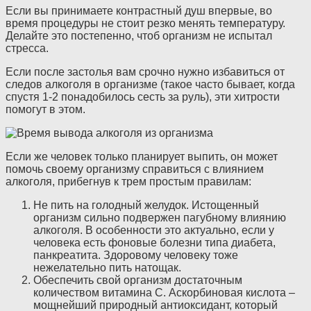
Если вы принимаете контрастный душ впервые, во
время процедуры не стоит резко менять температуру.
Делайте это постепенно, чтоб организм не испытал
стресса.
Если после застолья вам срочно нужно избавиться от
следов алкоголя в организме (такое часто бывает, когда
спустя 1-2 понадобилось сесть за руль), эти хитрости
помогут в этом.
Если же человек только планирует выпить, он может
помочь своему организму справиться с влиянием
алкоголя, прибегнув к трем простым правилам:
Не пить на голодный желудок. Истощенный
организм сильно подвержен пагубному влиянию
алкоголя. В особенности это актуально, если у
человека есть фоновые болезни типа диабета,
панкреатита. Здоровому человеку тоже
нежелательно пить натощак.
Обеспечить свой организм достаточным
количеством витамина С. Аскорбиновая кислота –
мощнейший природный антиоксидант, который