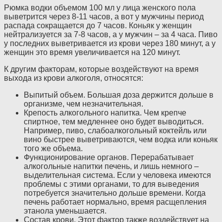
Рюмка водки объемом 100 мл у лица женского пола
выветрится через 8-11 часов, а вот у мужчины период
распада сокращается до 7 часов. Коньяк у женщин
нейтрализуется за 7-8 часов, а у мужчин – за 4 часа. Пиво
у последних выветривается из крови через 180 минут, а у
женщин это время увеличивается на 120 минут.
К другим факторам, которые воздействуют на время
выхода из крови алкоголя, относятся:
Выпитый объем. Большая доза держится дольше в
организме, чем незначительная.
Крепость алкогольного напитка. Чем крепче
спиртное, тем медленнее оно будет выводиться.
Например, пиво, слабоалкогольный коктейль или
вино быстрее выветриваются, чем водка или коньяк
того же объема.
Функционирование органов. Перерабатывает
алкогольные напитки печень, и лишь немного –
выделительная система. Если у человека имеются
проблемы с этими органами, то для выведения
потребуется значительно дольше времени. Когда
печень работает нормально, время расщепления
этанола уменьшается.
Состав крови. Этот фактор также воздействует на