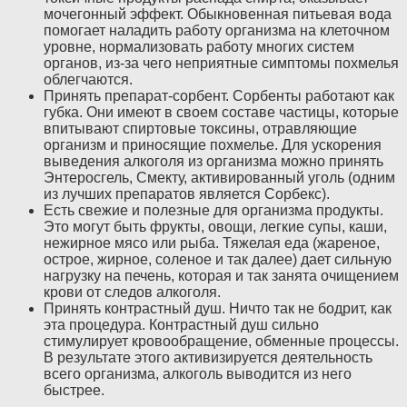
мочегонный эффект. Обыкновенная питьевая вода
помогает наладить работу организма на клеточном
уровне, нормализовать работу многих систем
органов, из-за чего неприятные симптомы похмелья
облегчаются.
Принять препарат-сорбент. Сорбенты работают как
губка. Они имеют в своем составе частицы, которые
впитывают спиртовые токсины, отравляющие
организм и приносящие похмелье. Для ускорения
выведения алкоголя из организма можно принять
Энтеросгель, Смекту, активированный уголь (одним
из лучших препаратов является Сорбекс).
Есть свежие и полезные для организма продукты.
Это могут быть фрукты, овощи, легкие супы, каши,
нежирное мясо или рыба. Тяжелая еда (жареное,
острое, жирное, соленое и так далее) дает сильную
нагрузку на печень, которая и так занята очищением
крови от следов алкоголя.
Принять контрастный душ. Ничто так не бодрит, как
эта процедура. Контрастный душ сильно
стимулирует кровообращение, обменные процессы.
В результате этого активизируется деятельность
всего организма, алкоголь выводится из него
быстрее.