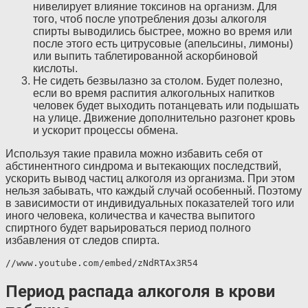
нивелирует влияние токсинов на организм. Для
того, чтоб после употребления дозы алкоголя
спирты выводились быстрее, можно во время или
после этого есть цитрусовые (апельсины, лимоны)
или выпить таблетированной аскорбиновой
кислоты.
Не сидеть безвылазно за столом. Будет полезно,
если во время распития алкогольных напитков
человек будет выходить потанцевать или подышать
на улице. Движение дополнительно разгонет кровь
и ускорит процессы обмена.
Используя такие правила можно избавить себя от
абстинентного синдрома и вытекающих последствий,
ускорить вывод частиц алкоголя из организма. При этом
нельзя забывать, что каждый случай особенный. Поэтому
в зависимости от индивидуальных показателей того или
иного человека, количества и качества выпитого
спиртного будет варьироваться период полного
избавления от следов спирта.
//www.youtube.com/embed/zNdRTAx3R54
Период распада алкоголя в крови