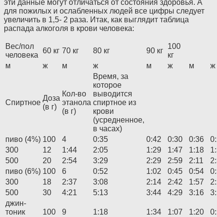
эти данные могут отличаться от состояния здоровья. А
для пожилых и ослабленных людей все цифры следует
увеличить в 1,5- 2 раза. Итак, как выглядит таблица
распада алкоголя в крови человека:
Вес/пол
100
60 кг
70 кг
80 кг
90 кг
человека
кг
м
ж
м
ж
м
ж
м
ж
Время, за
которое
Кол-во
выводится
Доза
Спиртное
этанола
спиртное из
(в г)
(в г)
крови
(усредненное,
в часах)
пиво (4%)
100
4
0:35
0:42
0:30
0:36
0
300
12
1:44
2:05
1:29
1:47
1:18
1
500
20
2:54
3:29
2:29
2:59
2:11
2
пиво (6%)
100
6
0:52
1:02
0:45
0:54
0
300
18
2:37
3:08
2:14
2:42
1:57
2
500
30
4:21
5:13
3:44
4:29
3:16
3
джин-
тоник
100
9
1:18
1:34
1:07
1:20
0