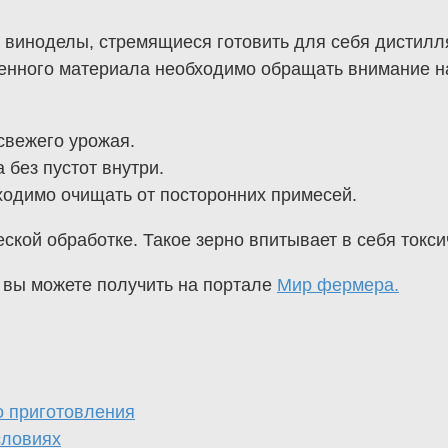
иноделы, стремящиеся готовить для себя дистиллят
менного материала необходимо обращать внимание н
свежего урожая.
 без пустот внутри.
одимо очищать от посторонних примесей.
ской обработке. Такое зерно впитывает в себя токс
вы можете получить на портале
Мир фермера.
о приготовления
словиях