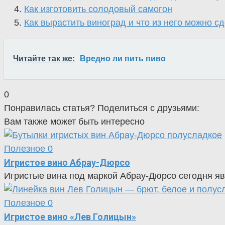
Как изготовить солодовый самогон
Как вырастить виноград и что из него можно с
Читайте так же:
Вредно ли пить пиво
0
Понравилась статья? Поделиться с друзьями:
Вам также может быть интересно
Полезное
0
Игристое вино Абрау-Дюрсо
Игристые вина под маркой Абрау-Дюрсо сегодня яв
Полезное
0
Игристое вино «Лев Голицын»