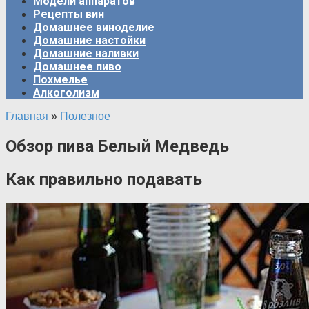
Модели аппаратов
Рецепты вин
Домашнее виноделие
Домашние настойки
Домашние наливки
Домашнее пиво
Похмелье
Алкоголизм
Главная
»
Полезное
Обзор пива Белый Медведь
Как правильно подавать