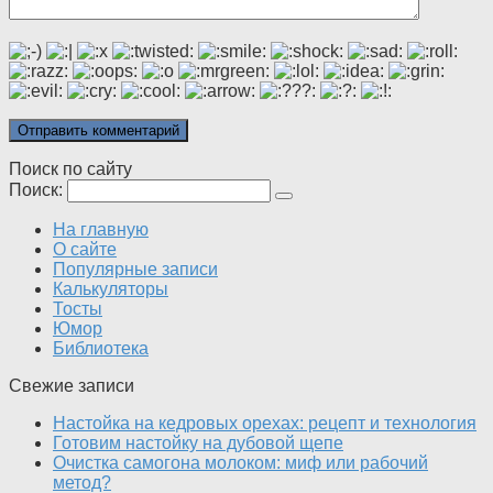
Поиск по сайту
Поиск:
На главную
О сайте
Популярные записи
Калькуляторы
Тосты
Юмор
Библиотека
Свежие записи
Настойка на кедровых орехах: рецепт и технология
Готовим настойку на дубовой щепе
Очистка самогона молоком: миф или рабочий
метод?