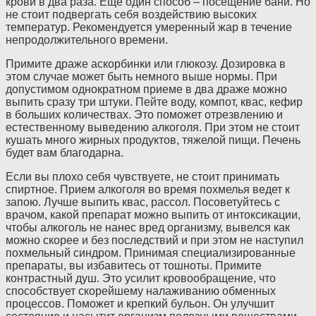
крови в два раза. Еще один способ – посещение бани. Но
не стоит подвергать себя воздействию высоких
температур. Рекомендуется умеренный жар в течение
непродолжительного времени.
Примите драже аскорбинки или глюкозу. Дозировка в
этом случае может быть немного выше нормы. При
допустимом однократном приеме в два драже можно
выпить сразу три штуки. Пейте воду, компот, квас, кефир
в больших количествах. Это поможет отрезвлению и
естественному выведению алкоголя. При этом не стоит
кушать много жирных продуктов, тяжелой пищи. Печень
будет вам благодарна.
Если вы плохо себя чувствуете, не стоит принимать
спиртное. Прием алкоголя во время похмелья ведет к
запою. Лучше выпить квас, рассол. Посоветуйтесь с
врачом, какой препарат можно выпить от интоксикации,
чтобы алкоголь не нанес вред организму, вывелся как
можно скорее и без последствий и при этом не наступил
похмельный синдром. Принимая специализированные
препараты, вы избавитесь от тошноты. Примите
контрастный душ. Это усилит кровообращение, что
способствует скорейшему налаживанию обменных
процессов. Поможет и крепкий бульон. Он улучшит