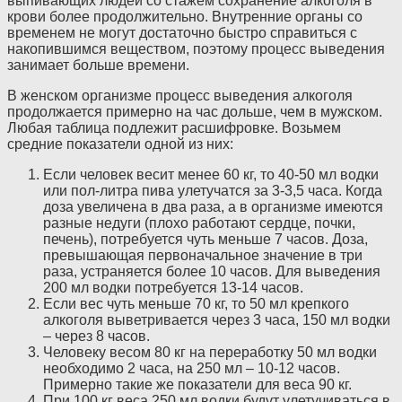
выпивающих людей со стажем сохранение алкоголя в
крови более продолжительно. Внутренние органы со
временем не могут достаточно быстро справиться с
накопившимся веществом, поэтому процесс выведения
занимает больше времени.
В женском организме процесс выведения алкоголя
продолжается примерно на час дольше, чем в мужском.
Любая таблица подлежит расшифровке. Возьмем
средние показатели одной из них:
Если человек весит менее 60 кг, то 40-50 мл водки
или пол-литра пива улетучатся за 3-3,5 часа. Когда
доза увеличена в два раза, а в организме имеются
разные недуги (плохо работают сердце, почки,
печень), потребуется чуть меньше 7 часов. Доза,
превышающая первоначальное значение в три
раза, устраняется более 10 часов. Для выведения
200 мл водки потребуется 13-14 часов.
Если вес чуть меньше 70 кг, то 50 мл крепкого
алкоголя выветривается через 3 часа, 150 мл водки
– через 8 часов.
Человеку весом 80 кг на переработку 50 мл водки
необходимо 2 часа, на 250 мл – 10-12 часов.
Примерно такие же показатели для веса 90 кг.
При 100 кг веса 250 мл водки будут улетучиваться в