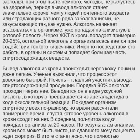
застолья, при этом пьете немного, молоды, не жалуетесь
на здоровье, период вывода алкоголя станет
значительно короче, чем у людей почтенного возраста
или страдающих разного рода заболеваниями, не
закусывающих так, как нужно. Алкоголь начинает
всасываться в организме, уже попадая на слизистую в
ротовой полости. Через ЖКТ в кровь попадает примерно
20-25%, остальной алкоголь в организм всасывается при
содействии тонкого кишечника. Именно посредством его
работы в органы и системы попадает большая часть
спиртосодержащих веществ.
Вывод алкоголя из крови происходит через кожу, почки и
даже легкие. Ученые выяснили, что процесс этот
довольно быстрый. Печень – главный участник вывода
спиртосодержащей продукции. Порядка 90% алкоголя
проходит через нее. Выводится он в виде уксусной
кислоты, в которую превращается из ацетальдегида в
ходе окислительной реакции. Покидает организм
спиртное у всех по-разному, но врачи рассчитали
примерное время, спустя которое уровень алкоголя в
крови сходит на нет. В среднем, пол-литра водки
покидает организм за 20 часов. По результатам анализа
крови все может быть чисто, но сдавшего мочу пациента
ждет сюрприз. В итоге станет ясно, что полностью