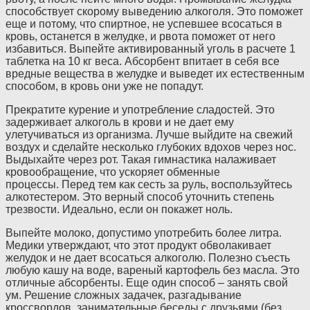
способствует скорому выведению алкоголя. Это поможет
еще и потому, что спиртное, не успевшее всосаться в
кровь, останется в желудке, и рвота поможет от него
избавиться. Выпейте активированный уголь в расчете 1
таблетка на 10 кг веса. Абсорбент впитает в себя все
вредные вещества в желудке и выведет их естественным
способом, в кровь они уже не попадут.
Прекратите курение и употребление сладостей. Это
задерживает алкоголь в крови и не дает ему
улетучиваться из организма. Лучше выйдите на свежий
воздух и сделайте несколько глубоких вдохов через нос.
Выдыхайте через рот. Такая гимнастика налаживает
кровообращение, что ускоряет обменные
процессы. Перед тем как сесть за руль, воспользуйтесь
алкотестером. Это верный способ уточнить степень
трезвости. Идеально, если он покажет ноль.
Выпейте молоко, допустимо употребить более литра.
Медики утверждают, что этот продукт обволакивает
желудок и не дает всосаться алкоголю. Полезно съесть
любую кашу на воде, вареный картофель без масла. Это
отличные абсорбенты. Еще один способ – занять свой
ум. Решение сложных задачек, разгадывание
кроссвордов, занимательные беседы с друзьями (без