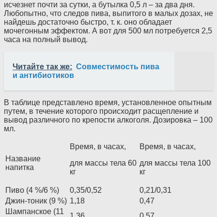
исчезнет почти за сутки, а бутылка 0,5 л – за два дня.
Любопытно, что следов пива, выпитого в малых дозах, не
найдешь достаточно быстро, т. к. оно обладает
мочегонным эффектом. А вот для 500 мл потребуется 2,5
часа на полный вывод.
Читайте так же:
Совместимость пива
и антибиотиков
В таблице представлено время, установленное опытным
путем, в течение которого происходит расщепление и
вывод различного по крепости алкоголя. Дозировка – 100
мл.
Время, в часах,
Время, в часах,
Название
для массы тела 60
для массы тела 100
напитка
кг
кг
Пиво (4 %/6 %)
0,35/0,52
0,21/0,31
Джин-тоник (9 %)
1,18
0,47
Шампанское (11
1,36
0,57