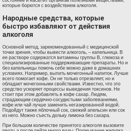
состояние и насытит организм полезными веществами,
которые борются с воздействием алкоголя.
Народные средства, которые
быстро избавляют от действия
алкоголя
Основной метод, зарекомендованный с медицинской
точки зрения, чтобы вывести алкоголь, – капельница. В
ее растворе содержатся витамины группы В, глюкоза и
специализированные поддерживающие препараты. Но и
без капельницы помочь себе можно даже в домашних
условиях. Например, выпить мочегонный напиток. Лучше
всего помогает кофе. Он не только отрезвляет, но и
обладает мочегонными свойствами. Известно, что это
средство ускоряет процессы выведения токсинов. Не
стоит при этом добавлять в кофе сахар. Людям,
страдающим сердечно-сосудистыми заболеваниями,
кофе или чай лучше заменить негазированной водой.
Подойдут также яблочный сок, свежий апельсин или сок
из него. Можно съесть дольку лимона без сахара.
При большом количестве принятого алкоголя вызовите
рвоту, а после пейте много воды. Промывание желудка