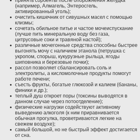
принять сорбенты после опорожнения желудка
(например, Алмагель, Энтеросгель,
активированный уголь);
очистить кишечник от сивушных масел с помощью
клизмы;
сочетать обильное питье и частое мочеиспускание
(лучше пить минеральную воду без газа,
цитрусовые соки и травяной настой);
различные мочегонные средства способны быстрее
выгонять мочу с наличием этанола (петрушка с
укропом, спорыш, кукурузные рыльца, ягоды
шиповника и березовые почки);
рассол позволяет сбалансировать соль и
электролиты, а кисломолочные продукты помогут
работе печени;
съесть фрукты, богатые глюкозой и калием (бананы,
финики и др.);
теплый душ откроет поры (токсины выводятся в
данном случае через потоотделение);
физические нагрузки содействуют активному
выведению алкоголя (к ним приравнивается
обычная прогулка, проветриваются легкие на
свежем воздухе);
самый большой, но не быстрый эффект достигается
от сна.