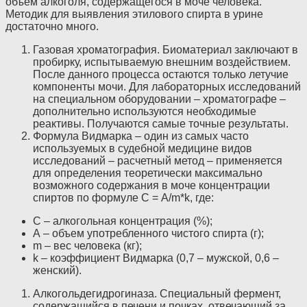
объем алкоголя, содержащегося в моче человека.
Методик для выявления этилового спирта в урине
достаточно много.
Газовая хроматография. Биоматериал заключают в
пробирку, испытываемую внешним воздействием.
После данного процесса остаются только летучие
компоненты мочи. Для лабораторных исследований
на специальном оборудовании – хроматографе –
дополнительно используются необходимые
реактивы. Получаются самые точные результаты.
Формула Видмарка – один из самых часто
используемых в судебной медицине видов
исследований – расчетный метод – применяется
для определения теоретически максимально
возможного содержания в моче концентрации
спиртов по формуле С = А/m*k, где:
С – алкогольная концентрация (%);
А – объем употребленного чистого спирта (г);
m – вес человека (кг);
k – коэффициент Видмарка (0,7 – мужской, 0,6 –
женский).
Алкогольдегидрогиназа. Специальный фермент,
содержащийся в печени и почках, отвечающий за