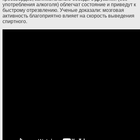
употребления алкоголя) облегчат состояние и приведут к
быстрому отрезвлению. Ученые доказали: мозговая
активность благоприятно влияет на скорость выведения
спиртного.