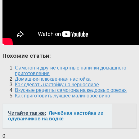
Похожие статьи:
Самогон и другие спиртные напитки домашнего
приготовления
Домашняя клюквенная настойка
Как сделать настойку на черносливе
Вкусные рецепты самогона на кедровых орехах
Как приготовить лучшее малиновое вино
Читайте так же:
Лечебная настойка из
одуванчиков на водке
0