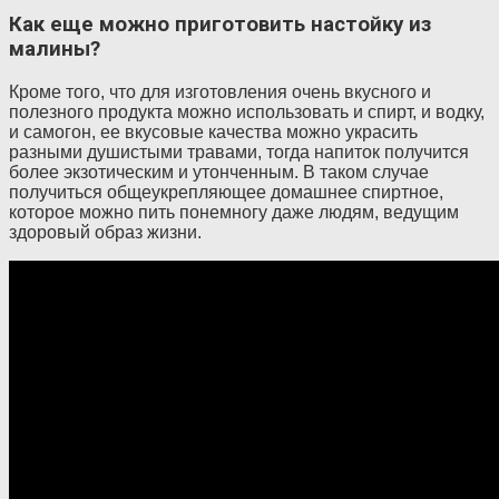
Как еще можно приготовить настойку из
малины?
Кроме того, что для изготовления очень вкусного и
полезного продукта можно использовать и спирт, и водку,
и самогон, ее вкусовые качества можно украсить
разными душистыми травами, тогда напиток получится
более экзотическим и утонченным. В таком случае
получиться общеукрепляющее домашнее спиртное,
которое можно пить понемногу даже людям, ведущим
здоровый образ жизни.