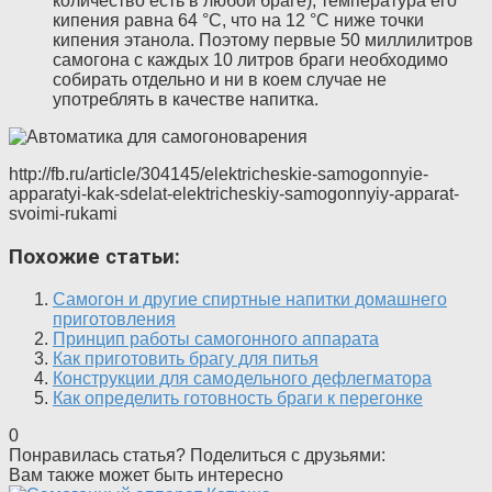
количество есть в любой браге), температура его
кипения равна 64 °С, что на 12 °С ниже точки
кипения этанола. Поэтому первые 50 миллилитров
самогона с каждых 10 литров браги необходимо
собирать отдельно и ни в коем случае не
употреблять в качестве напитка.
http://fb.ru/article/304145/elektricheskie-samogonnyie-
apparatyi-kak-sdelat-elektricheskiy-samogonnyiy-apparat-
svoimi-rukami
Похожие статьи:
Самогон и другие спиртные напитки домашнего
приготовления
Принцип работы самогонного аппарата
Как приготовить брагу для питья
Конструкции для самодельного дефлегматора
Как определить готовность браги к перегонке
0
Понравилась статья? Поделиться с друзьями:
Вам также может быть интересно