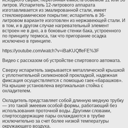
литров. Испаритель 12-литрового аппарата
изготавливается из эмалированной стали, имеет
стеклокерамическое покрытие; испаритель в 36-
литровом варианте изготовлен из нержавеющей стали. И
в том, и в другом случае нагревательный элемент
встроен не в дно, а в боковые стенки бака, устроенного
по принципу термоса, так что пригорание осадка
исключено в принципе.
https://youtube.com/watch?v=iBaKUQffeFE%3F
Видео с рассказом об устройстве спиртового автомата.
Сверху испаритель закрывается металлической крышкой
с уплотнительной силиконовой прокладкой, надежная
фиксация осуществляется с помощью гаек-«барашков».
На крышке установлена вертикальная стойка с
охладителем.
Охладитель представляет собой длинную медную трубку
— это такой змеевик особой формы, работающий без
использования проточной воды. Другими словами,
спиртосодержащие пары охлаждаются в трубке
исключительно за счет более низкой температуры
окружающего воздуха.