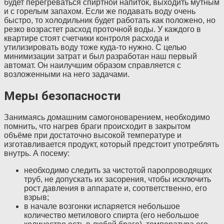
будет перегреваться спиртной напиток, выходить мутным
и с горелым запахом. Если же подавать воду очень
быстро, то холодильник будет работать как положено, но
резко возрастет расход проточной воды. У каждого в
квартире стоят счетчики контроля расхода и
утилизировать воду тоже куда-то нужно. С целью
минимизации затрат и был разработан наш первый
автомат. Он наилучшим образом справляется с
возложенными на него задачами.
Меры безопасности
Занимаясь домашним самогоноварением, необходимо
помнить, что нагрев браги происходит в закрытом
объёме при достаточно высокой температуре и
изготавливается продукт, который предстоит употреблять
внутрь. А посему:
необходимо следить за чистотой паропроводящих
труб, не допускать их засорения, чтобы исключить
рост давления в аппарате и, соответственно, его
взрыв;
в начале возгонки испаряется небольшое
количество метилового спирта (его небольшое