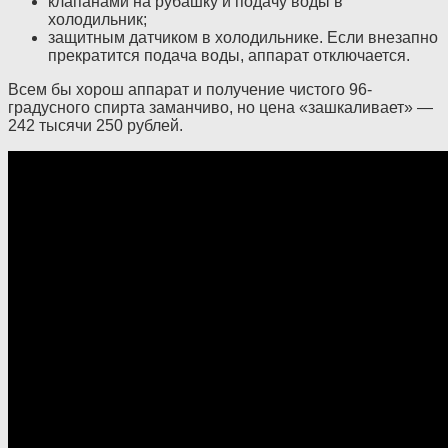
клапанами на рубашку и подачу воды в
холодильник;
защитным датчиком в холодильнике. Если внезапно
прекратится подача воды, аппарат отключается.
Всем бы хорош аппарат и получение чистого 96-
градусного спирта заманчиво, но цена «зашкаливает» —
242 тысячи 250 рублей.