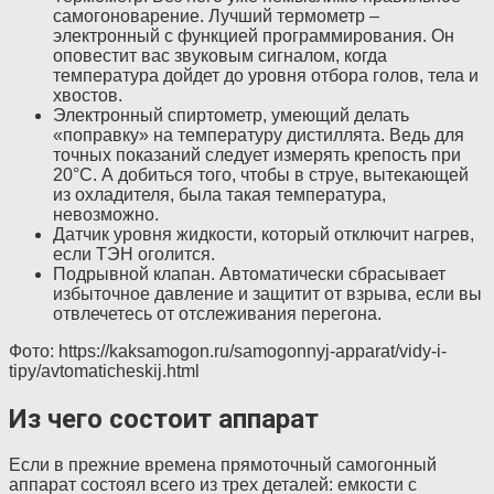
самогоноварение. Лучший термометр –
электронный с функцией программирования. Он
оповестит вас звуковым сигналом, когда
температура дойдет до уровня отбора голов, тела и
хвостов.
Электронный спиртометр, умеющий делать
«поправку» на температуру дистиллята. Ведь для
точных показаний следует измерять крепость при
20°С. А добиться того, чтобы в струе, вытекающей
из охладителя, была такая температура,
невозможно.
Датчик уровня жидкости, который отключит нагрев,
если ТЭН оголится.
Подрывной клапан. Автоматически сбрасывает
избыточное давление и защитит от взрыва, если вы
отвлечетесь от отслеживания перегона.
Фото: https://kaksamogon.ru/samogonnyj-apparat/vidy-i-
tipy/avtomaticheskij.html
Из чего состоит аппарат
Если в прежние времена прямоточный самогонный
аппарат состоял всего из трех деталей: емкости с