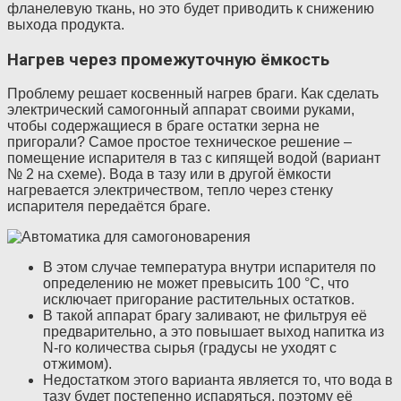
фланелевую ткань, но это будет приводить к снижению
выхода продукта.
Нагрев через промежуточную ёмкость
Проблему решает косвенный нагрев браги. Как сделать
электрический самогонный аппарат своими руками,
чтобы содержащиеся в браге остатки зерна не
пригорали? Самое простое техническое решение –
помещение испарителя в таз с кипящей водой (вариант
№ 2 на схеме). Вода в тазу или в другой ёмкости
нагревается электричеством, тепло через стенку
испарителя передаётся браге.
В этом случае температура внутри испарителя по
определению не может превысить 100 °С, что
исключает пригорание растительных остатков.
В такой аппарат брагу заливают, не фильтруя её
предварительно, а это повышает выход напитка из
N-го количества сырья (градусы не уходят с
отжимом).
Недостатком этого варианта является то, что вода в
тазу будет постепенно испаряться, поэтому её