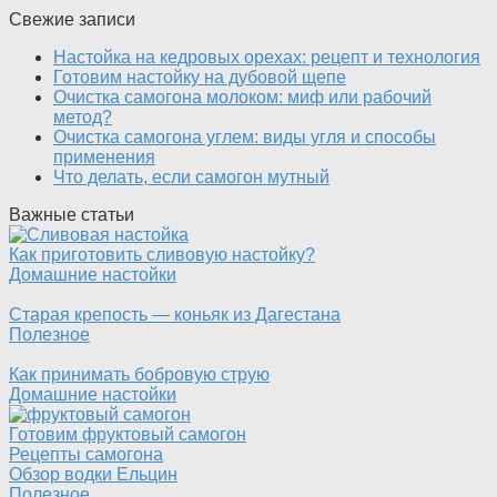
Свежие записи
Настойка на кедровых орехах: рецепт и технология
Готовим настойку на дубовой щепе
Очистка самогона молоком: миф или рабочий
метод?
Очистка самогона углем: виды угля и способы
применения
Что делать, если самогон мутный
Важные статьи
Как приготовить сливовую настойку?
Домашние настойки
Старая крепость — коньяк из Дагестана
Полезное
Как принимать бобровую струю
Домашние настойки
Готовим фруктовый самогон
Рецепты самогона
Обзор водки Ельцин
Полезное