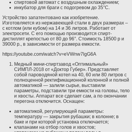
спиртовой автомат с воздушным охлаждением;
инкубатор для браги с подогревом до 35°С.
Устройство запатентовано как изобретение.
Изготовляется из нержавеющей стали в двух размерах –
с котлом (или кубом) на 14 и 36 литров. Работает от
электросети. С его помощью производится спирт-
дистиллят крепостью от 80 до 96°. Стоимость 18500 р и
39000 р., в зависимости от размера емкости.
https://youtube.com/watch?v=eVWnw7lgG6A
Медный мини-спиртзавод «Оптимальный»
СИМПЛ-2018 от «Доктор Губер». Представляет
собой пароводяной котел на 40, 60 или 80 литров с
полноценной ректификационной колонной и полной
автоматикой — залили сырье, выставили
параметры, подставили три емкости на головы, тело
и хвосты. Аппарат все сделает сам, а по окончании
перегона отключится. Оснащен:
автоматикой, регулирующей параметры:
температуру — закрытия рубашки; в колонне; в
баке и при которой установка отключается;
клапанами на отбор голов и хвостов;