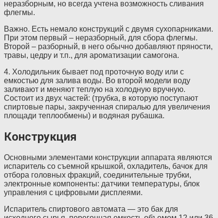
неразборным, но всегда учтена возможность сливания
флегмы.
Важно. Есть немало конструкций с двумя сухопарниками.
При этом первый – неразборный, для сбора флегмы.
Второй – разборный, в него обычно добавляют пряности,
травы, цедру и т.п., для ароматизации самогона.
4. Холодильник бывает под проточную воду или с
емкостью для залива воды. Во второй модели воду
заливают и меняют теплую на холодную вручную.
Состоит из двух частей: (трубка, в которую поступают
спиртовые пары, закрученная спиралью для увеличения
площади теплообмены) и водяная рубашка.
Конструкция
Основными элементами конструкции аппарата являются
испаритель со съемной крышкой, охладитель, бачок для
отбора головных фракций, соединительные трубки,
электронные компоненты: датчики температуры, блок
управления с цифровыми дисплеями.
Испаритель спиртового автомата — это бак для
исходного сырья, перегонная емкость объемом 12 или 36