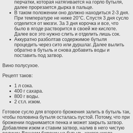
перчатки, которая натягивается на горло бутыля,
далее прорезается дырка в пальце.
В таком положении оно должно находиться 2-3 дня.
При температуре не ниже 20°С. Спустя 3 дня сусло
отделится от мюзги. За 3 дня корочка и все, что
было в ягоде растворится в своей же кислоте.
Далее все это нужно слить и отделить лишь сок.
Аккуратно разболтав содержимое бутыля
процедить через сито или дуршлаг. Далее вылить
обратно в бутыль и снова добавить воды и
поставить под затвор.
Вино полусухое.
Рецепт таков:
1 л сока.
400 г сахара.
800 г воды.
2 ст.л. изюм.
Готовое сусло для второго брожения залить в бутыль так,
чтобы половина бутыля осталась пустой. Потому, что при
брожении поднимается пенка и может закрыть затвор.
Добавляем изюм и ставим затвор, налив в него чистую