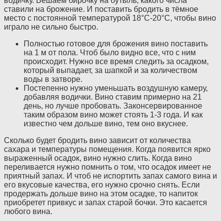
водичку. Вешаем бирочку на бутыль, какого числа
ставили на брожение. И поставить бродить в тёмное
место с постоянной температурой 18°C-20°C, чтобы вино
играло не сильно быстро.
Полностью готовое для брожения вино поставить
на 1 м от пола. Чтоб было видно все, что с ним
происходит. Нужно все время следить за осадком,
который выпадает, за шапкой и за количеством
воды в затворе.
Постепенно нужно уменьшать воздушную камеру,
добавляя водички. Вино ставим примерно на 21
день, но лучше пробовать. Законсервированное
таким образом вино может стоять 1-3 года. И как
известно чем дольше вино, тем оно вкуснее.
Сколько будет бродить вино зависит от количества
сахара и температуры помещения. Когда появится ярко
выраженный осадок, вино нужно слить. Когда вино
переливается нужно помнить о том, что осадок имеет не
приятный запах. И чтоб не испортить запах самого вина и
его вкусовые качества, его нужно срочно снять. Если
продержать дольше вино на этом осадке, то напиток
приобретет привкус и запах старой бочки. Это касается
любого вина.