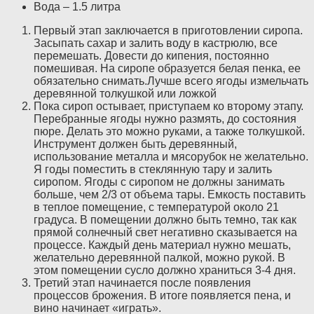
Вода – 1.5 литра
Первый этап заключается в приготовлении сиропа.
Засыпать сахар и залить воду в кастрюлю, все
перемешать. Довести до кипения, постоянно
помешивая. На сиропе образуется белая пенка, ее
обязательно снимать.Лучше всего ягоды измельчать
деревянной толкушкой или ложкой
Пока сироп остывает, приступаем ко второму этапу.
Перебранные ягоды нужно размять, до состояния
пюре. Делать это можно руками, а также толкушкой.
Инструмент должен быть деревянный,
использование металла и мясорубок не желательно.
Я годы поместить в стеклянную тару и залить
сиропом. Ягоды с сиропом не должны занимать
больше, чем 2/3 от объема тары. Емкость поставить
в теплое помещение, с температурой около 21
градуса. В помещении должно быть темно, так как
прямой солнечный свет негативно сказывается на
процессе. Каждый день материал нужно мешать,
желательно деревянной палкой, можно рукой. В
этом помещении сусло должно храниться 3-4 дня.
Третий этап начинается после появления
процессов брожения. В итоге появляется пена, и
вино начинает «играть».