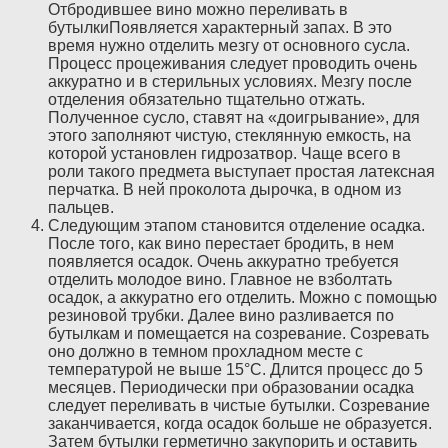
Отбродившее вино можно переливать в
бутылкиПоявляется характерный запах. В это
время нужно отделить мезгу от основного сусла.
Процесс процеживания следует проводить очень
аккуратно и в стерильных условиях. Мезгу после
отделения обязательно тщательно отжать.
Полученное сусло, ставят на «доигрывание», для
этого заполняют чистую, стеклянную емкость, на
которой установлен гидрозатвор. Чаще всего в
роли такого предмета выступает простая латексная
перчатка. В ней проколота дырочка, в одном из
пальцев.
Следующим этапом становится отделение осадка.
После того, как вино перестает бродить, в нем
появляется осадок. Очень аккуратно требуется
отделить молодое вино. Главное не взболтать
осадок, а аккуратно его отделить. Можно с помощью
резиновой трубки. Далее вино разливается по
бутылкам и помещается на созревание. Созревать
оно должно в темном прохладном месте с
температурой не выше 15°C. Длится процесс до 5
месяцев. Периодически при образовании осадка
следует переливать в чистые бутылки. Созревание
заканчивается, когда осадок больше не образуется.
Затем бутылки герметично закупорить и оставить