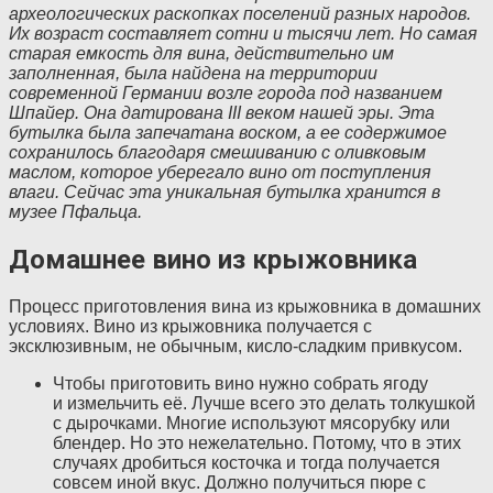
археологических раскопках поселений разных народов.
Их возраст составляет сотни и тысячи лет. Но самая
старая емкость для вина, действительно им
заполненная, была найдена на территории
современной Германии возле города под названием
Шпайер. Она датирована III веком нашей эры. Эта
бутылка была запечатана воском, а ее содержимое
сохранилось благодаря смешиванию с оливковым
маслом, которое уберегало вино от поступления
влаги. Сейчас эта уникальная бутылка хранится в
музее Пфальца.
Домашнее вино из крыжовника
Процесс приготовления вина из крыжовника в домашних
условиях. Вино из крыжовника получается с
эксклюзивным, не обычным, кисло-сладким привкусом.
Чтобы приготовить вино нужно собрать ягоду
и измельчить её. Лучше всего это делать толкушкой
с дырочками. Многие используют мясорубку или
блендер. Но это нежелательно. Потому, что в этих
случаях дробиться косточка и тогда получается
совсем иной вкус. Должно получиться пюре с