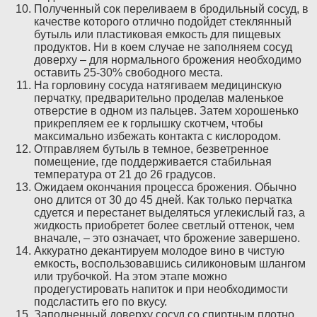
Полученный сок переливаем в бродильный сосуд, в
качестве которого отлично подойдет стеклянный
бутыль или пластиковая емкость для пищевых
продуктов. Ни в коем случае не заполняем сосуд
доверху – для нормального брожения необходимо
оставить 25-30% свободного места.
На горловину сосуда натягиваем медицинскую
перчатку, предварительно проделав маленькое
отверстие в одном из пальцев. Затем хорошенько
прикрепляем ее к горлышку скотчем, чтобы
максимально избежать контакта с кислородом.
Отправляем бутыль в темное, безветренное
помещение, где поддерживается стабильная
температура от 21 до 26 градусов.
Ожидаем окончания процесса брожения. Обычно
оно длится от 30 до 45 дней. Как только перчатка
сдуется и перестанет выделяться углекислый газ, а
жидкость приобретет более светлый оттенок, чем
вначале, – это означает, что брожение завершено.
Аккуратно декантируем молодое вино в чистую
емкость, воспользовавшись силиконовым шлангом
или трубочкой. На этом этапе можно
продегустировать напиток и при необходимости
подсластить его по вкусу.
Заполненный доверху сосуд со спиртным плотно