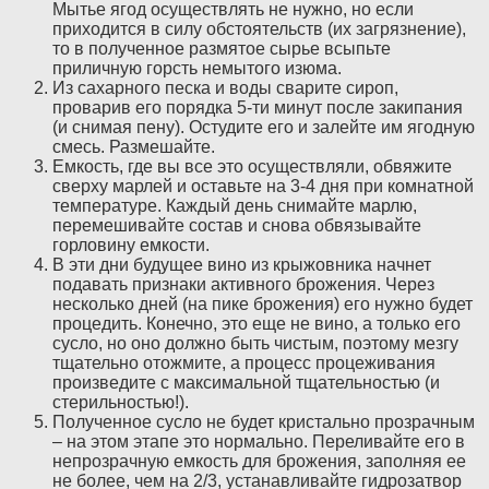
Мытье ягод осуществлять не нужно, но если
приходится в силу обстоятельств (их загрязнение),
то в полученное размятое сырье всыпьте
приличную горсть немытого изюма.
Из сахарного песка и воды сварите сироп,
проварив его порядка 5-ти минут после закипания
(и снимая пену). Остудите его и залейте им ягодную
смесь. Размешайте.
Емкость, где вы все это осуществляли, обвяжите
сверху марлей и оставьте на 3-4 дня при комнатной
температуре. Каждый день снимайте марлю,
перемешивайте состав и снова обвязывайте
горловину емкости.
В эти дни будущее вино из крыжовника начнет
подавать признаки активного брожения. Через
несколько дней (на пике брожения) его нужно будет
процедить. Конечно, это еще не вино, а только его
сусло, но оно должно быть чистым, поэтому мезгу
тщательно отожмите, а процесс процеживания
произведите с максимальной тщательностью (и
стерильностью!).
Полученное сусло не будет кристально прозрачным
– на этом этапе это нормально. Переливайте его в
непрозрачную емкость для брожения, заполняя ее
не более, чем на 2/3, устанавливайте гидрозатвор