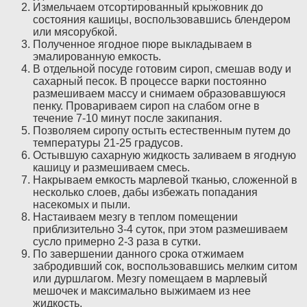
Измельчаем отсортированный крыжовник до
состояния кашицы, воспользовавшись блендером
или мясорубкой.
Полученное ягодное пюре выкладываем в
эмалированную емкость.
В отдельной посуде готовим сироп, смешав воду и
сахарный песок. В процессе варки постоянно
размешиваем массу и снимаем образовавшуюся
пенку. Провариваем сироп на слабом огне в
течение 7-10 минут после закипания.
Позволяем сиропу остыть естественным путем до
температуры 21-25 градусов.
Остывшую сахарную жидкость заливаем в ягодную
кашицу и размешиваем смесь.
Накрываем емкость марлевой тканью, сложенной в
несколько слоев, дабы избежать попадания
насекомых и пыли.
Настаиваем мезгу в теплом помещении
приблизительно 3-4 суток, при этом размешиваем
сусло примерно 2-3 раза в сутки.
По завершении данного срока отжимаем
забродивший сок, воспользовавшись мелким ситом
или дуршлагом. Мезгу помещаем в марлевый
мешочек и максимально выжимаем из нее
жидкость.