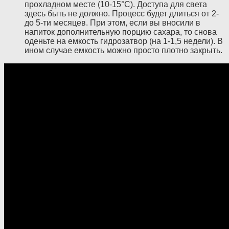
прохладном месте (10-15°C). Доступа для света
здесь быть не должно. Процесс будет длиться от 2-
до 5-ти месяцев. При этом, если вы вносили в
напиток дополнительную порцию сахара, то снова
оденьте на емкость гидрозатвор (на 1-1,5 недели). В
ином случае емкость можно просто плотно закрыть.