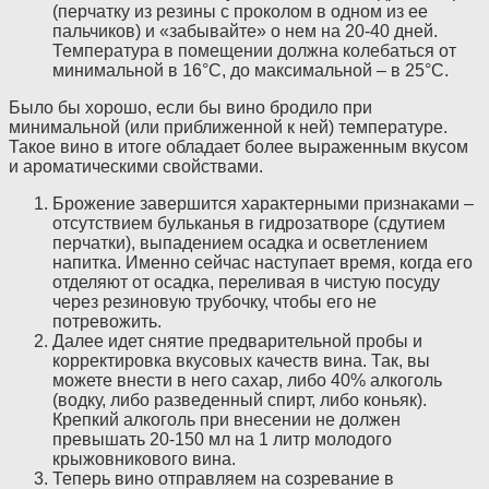
(перчатку из резины с проколом в одном из ее
пальчиков) и «забывайте» о нем на 20-40 дней.
Температура в помещении должна колебаться от
минимальной в 16°C, до максимальной – в 25°C.
Было бы хорошо, если бы вино бродило при
минимальной (или приближенной к ней) температуре.
Такое вино в итоге обладает более выраженным вкусом
и ароматическими свойствами.
Брожение завершится характерными признаками –
отсутствием бульканья в гидрозатворе (сдутием
перчатки), выпадением осадка и осветлением
напитка. Именно сейчас наступает время, когда его
отделяют от осадка, переливая в чистую посуду
через резиновую трубочку, чтобы его не
потревожить.
Далее идет снятие предварительной пробы и
корректировка вкусовых качеств вина. Так, вы
можете внести в него сахар, либо 40% алкоголь
(водку, либо разведенный спирт, либо коньяк).
Крепкий алкоголь при внесении не должен
превышать 20-150 мл на 1 литр молодого
крыжовникового вина.
Теперь вино отправляем на созревание в