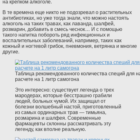
на крепком алкоголе.
В те времена еще никто не подозревал о растительных
антибиотиках, но уже тогда знали, что можно настоять
алкоголь на таких травах, как лаванда, шалфей,
розмарин, добавить в смесь чеснок… И с помощью
такого напитка побороть ряд инфекционных и
воспалительных заболеваний, например, таких как
кожный и ногтевой грибок, пневмония, ветрянка и многие
другие.
Таблица рекомендованного количества специй для н
расчете на 1 литр самогона
Это интересно: существует легенда о трех
мародерах, которые бесстрашно грабили
людей, больных чумой. Их защищал от
болезни волшебный настой, приготовленный
из самых ординарных трав — тимьяна,
розмарина и шалфея. Современные
фармацевты склонны рассматривать эту
легенду, как вполне реальную.