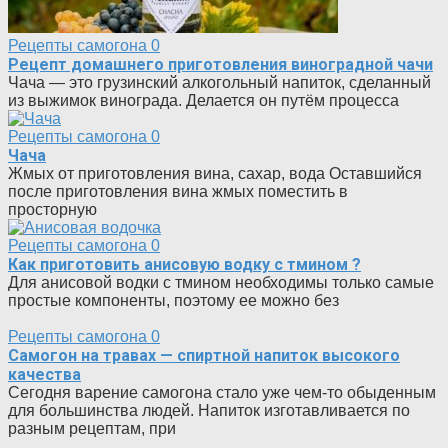
Рецепты самогона
0
Рецепт домашнего приготовления виноградной чачи
Чача — это грузинский алкогольный напиток, сделанный
из выжимок винограда. Делается он путём процесса
Рецепты самогона
0
Чача
Жмых от приготовления вина, сахар, вода Оставшийся
после приготовления вина жмых поместить в
просторную
Рецепты самогона
0
Как приготовить анисовую водку с тмином ?
Для анисовой водки с тмином необходимы только самые
простые компоненты, поэтому ее можно без
Рецепты самогона
0
Самогон на травах — спиртной напиток высокого
качества
Сегодня варение самогона стало уже чем-то обыденным
для большинства людей. Напиток изготавливается по
разным рецептам, при