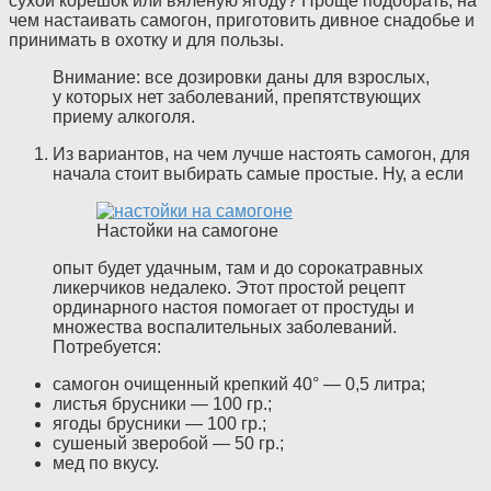
сухой корешок или вяленую ягоду? Проще подобрать, на
чем настаивать самогон, приготовить дивное снадобье и
принимать в охотку и для пользы.
Внимание: все дозировки даны для взрослых,
у которых нет заболеваний, препятствующих
приему алкоголя.
Из вариантов, на чем лучше настоять самогон, для
начала стоит выбирать самые простые. Ну, а если
Настойки на самогоне
опыт будет удачным, там и до сорокатравных
ликерчиков недалеко. Этот простой рецепт
ординарного настоя помогает от простуды и
множества воспалительных заболеваний.
Потребуется:
самогон очищенный крепкий 40° — 0,5 литра;
листья брусники — 100 гр.;
ягоды брусники — 100 гр.;
сушеный зверобой — 50 гр.;
мед по вкусу.