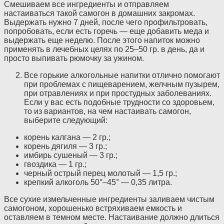
Смешиваем все ингредиенты и отправляем
настаиваться такой самогон в домашних закромах.
Выдержать нужно 7 дней, после чего профильтровать,
попробовать, если есть горечь — еще добавить меда и
выдержать еще неделю. После этого напиток можно
применять в лечебных целях по 25–50 гр. в день, да и
просто выпивать рюмочку за ужином.
Все горькие алкогольные напитки отлично помогают
при проблемах с пищеварением, желчным пузырем,
при отравлениях и при простудных заболеваниях.
Если у вас есть подобные трудности со здоровьем,
то из вариантов, на чем настаивать самогон,
выберите следующий:
корень калгана — 2 гр.;
корень дягиля — 3 гр.;
имбирь сушеный — 3 гр.;
гвоздика — 1 гр.;
черный острый перец молотый — 1,5 гр.;
крепкий алкоголь 50°–45° — 0,35 литра.
Все сухие измельченные ингредиенты заливаем чистым
самогоном, хорошенько встряхиваем емкость и
оставляем в темном месте. Настаивание должно длиться