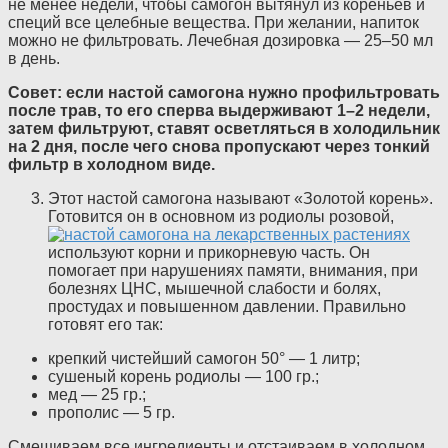
не менее недели, чтобы самогон вытянул из кореньев и
специй все целебные вещества. При желании, напиток
можно не фильтровать. Лечебная дозировка — 25–50 мл
в день.
Совет: если настой самогона нужно профильтровать
после трав, то его сперва выдерживают 1–2 недели,
затем фильтруют, ставят осветляться в холодильник
на 2 дня, после чего снова пропускают через тонкий
фильтр в холодном виде.
Этот настой самогона называют «Золотой корень».
Готовится он в основном из родиолы розовой,
используют корни и прикорневую часть. Он
помогает при нарушениях памяти, внимания, при
болезнях ЦНС, мышечной слабости и болях,
простудах и повышенном давлении. Правильно
готовят его так:
крепкий чистейший самогон 50° — 1 литр;
сушеный корень родиолы — 100 гр.;
мед — 25 гр.;
прополис — 5 гр.
Смешиваем все ингредиенты и отстаиваем в холодном