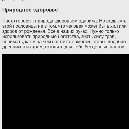
Природное здоровье
Часто говорят: природа здоровьем одарила. Но ведь суть
этой пословицы не в том, что человек может быть хил или
здоров от рожденья. Все в наших руках. Нужно только
использовать природные богатства, знать силу трав,
понимать, как и на чем настоять самого
н
, чтобы, подобно
древним знахарям, готовить для себя бесценные настои.