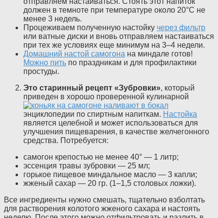
отправляем настаиваться. Стоять этот напиток
должен в темноте при температуре около 20°C не
менее 3 недель.
Процеживаем полученную настойку
через фильтр
или ватные диски и вновь отправляем настаиваться
при тех же условиях еще минимум на 3–4 недели.
Домашний настой самогона
на миндале готов!
Можно пить
по праздникам и для профилактики
простуды.
Это старинный рецепт «Зубровки»
, который
приведен в хорошо проверенной кулинарной
энциклопедии по спиртным напиткам.
Настойка
является целебной и может использоваться для
улучшения пищеварения, в качестве желчегонного
средства. Потребуется:
самогон крепостью не менее 40° — 1 литр;
эссенция травы зубровки — 25 мл;
горькое пищевое миндальное масло — 3 капли;
жженый сахар — 20 гр. (1–1,5 столовых ложки).
Все ингредиенты нужно смешать, тщательно взболтать
для растворения колотого жженого сахара и настоять
неделю. После этого можно отфильтровать и разлить в