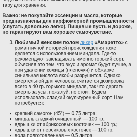
тару для хранения.
Важно: не покупайте эссенции и масла, которые
предназначены для парфюмерной промышленности
(спутать довольно легко). Пищевые пусть и дороже,
но гарантируют вам хорошее самочувствие.
Любимый женским полом
ликер
«Амаретто»
с
романтичной историей происхождения тоже
делается с использованием миндаля. Где-то
рекомендуют закладывать именно горький сорт,
объясняя это тем, что вкус и аромат будут лучше, а
при удалении кожицы (пленочки) и обжарке
синильная кислота якобы разрушится. Однако
смертельной для человека считается дозировка
всего в 40 гр. горького миндаля, так что дергать
смерть за усы, пожалуй, не стоит. Будем
использовать сладкий окультуренный сорт. Нам
потребуется:
крепкий самогон (45°) — 0,75 литра;
миндаль сладкий очищенный — 100 гр.;
ядрышки от абрикосовых косточек — 100 гр.;
ядрышки от персиковых косточек — 100 гр.
вода подготовленная — 0,5 литра;