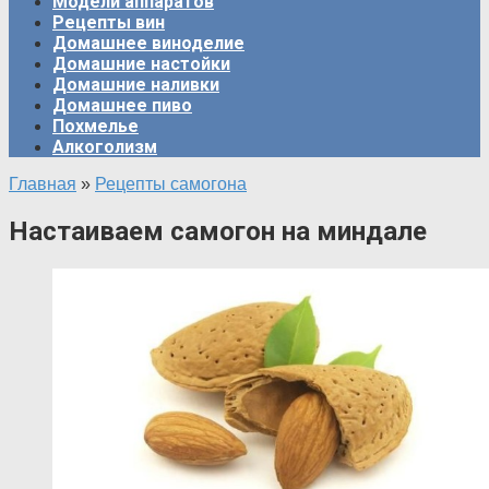
Модели аппаратов
Рецепты вин
Домашнее виноделие
Домашние настойки
Домашние наливки
Домашнее пиво
Похмелье
Алкоголизм
Главная
»
Рецепты самогона
Настаиваем самогон на миндале