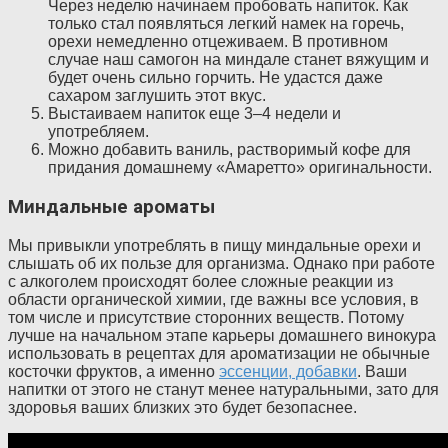
Через неделю начинаем пробовать напиток. Как
только стал появляться легкий намек на горечь,
орехи немедленно отцеживаем. В противном
случае наш самогон на миндале станет вяжущим и
будет очень сильно горчить. Не удастся даже
сахаром заглушить этот вкус.
Выстаиваем напиток еще 3–4 недели и
употребляем.
Можно добавить ваниль, растворимый кофе для
придания домашнему «Амаретто» оригинальности.
Миндальные ароматы
Мы привыкли употреблять в пищу миндальные орехи и
слышать об их пользе для организма. Однако при работе
с алкоголем происходят более сложные реакции из
области органической химии, где важны все условия, в
том числе и присутствие сторонних веществ. Потому
лучше на начальном этапе карьеры домашнего винокура
использовать в рецептах для ароматизации не обычные
косточки фруктов, а именно
эссенции, добавки
. Ваши
напитки от этого не станут менее натуральными, зато для
здоровья ваших близких это будет безопаснее.