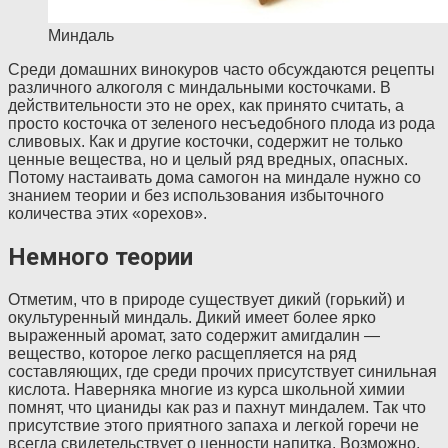
Миндаль
Среди домашних винокуров часто обсуждаются рецепты
различного алкоголя с миндальными косточками. В
действительности это не орех, как принято считать, а
просто косточка от зеленого несъедобного плода из рода
сливовых. Как и другие косточки, содержит не только
ценные вещества, но и целый ряд вредных, опасных.
Потому настаивать дома самогон на миндале нужно со
знанием теории и без использования избыточного
количества этих «орехов».
Немного теории
Отметим, что в природе существует дикий (горький) и
окультуренный миндаль. Дикий имеет более ярко
выраженный аромат, зато содержит амигдалин —
вещество, которое легко расщепляется на ряд
составляющих, где среди прочих присутствует синильная
кислота. Наверняка многие из курса школьной химии
помнят, что цианиды как раз и пахнут миндалем. Так что
присутствие этого приятного запаха и легкой горечи не
всегда свидетельствует о ценности напитка. Возможно,