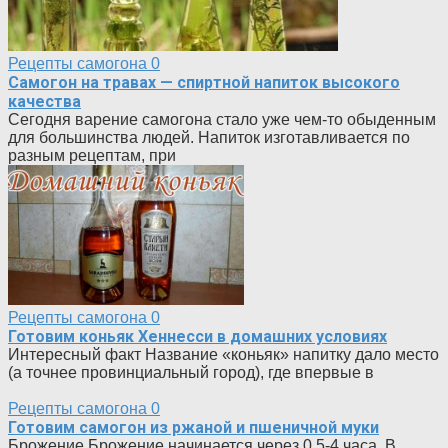
Рецепты самогона
0
Самогон на травах — спиртной напиток высокого
качества
Сегодня варение самогона стало уже чем-то обыденным
для большинства людей. Напиток изготавливается по
разным рецептам, при
Рецепты самогона
0
Готовим коньяк Хеннесси в домашних условиях
Интересный факт Название «коньяк» напитку дало место
(а точнее провинциальный город), где впервые в
Рецепты самогона
0
Готовим самогон из ржаной и пшеничной муки
Брожение Брожение начинается через 0,5-4 часа. В