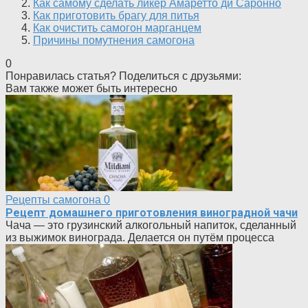
Как самому сделать ликёр Амаретто ди Саронно
Как приготовить брагу для питья
Как очистить самогон марганцем
Причины помутнения самогона
0
Понравилась статья? Поделиться с друзьями:
Вам также может быть интересно
Рецепты самогона
0
Рецепт домашнего приготовления виноградной чачи
Чача — это грузинский алкогольный напиток, сделанный
из выжимок винограда. Делается он путём процесса