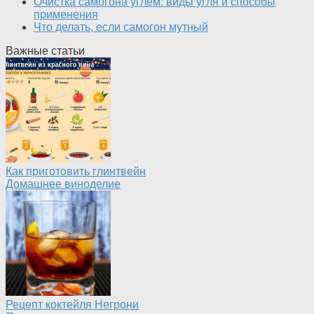
Очистка самогона углем: виды угля и способы
применения
Что делать, если самогон мутный
Важные статьи
Как приготовить глинтвейн
Домашнее виноделие
Рецепт коктейля Негрони