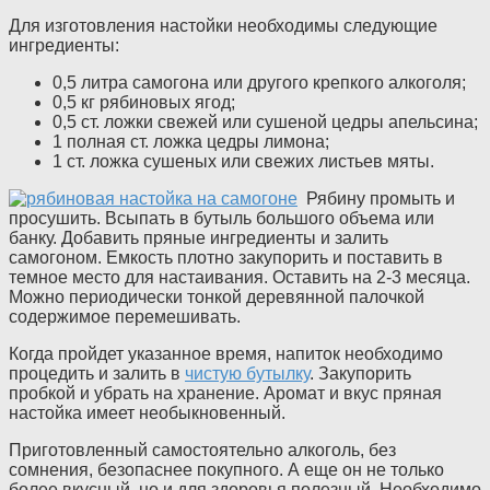
Для изготовления настойки необходимы следующие
ингредиенты:
0,5 литра самогона или другого крепкого алкоголя;
0,5 кг рябиновых ягод;
0,5 ст. ложки свежей или сушеной цедры апельсина;
1 полная ст. ложка цедры лимона;
1 ст. ложка сушеных или свежих листьев мяты.
Рябину промыть и
просушить. Всыпать в бутыль большого объема или
банку. Добавить пряные ингредиенты и залить
самогоном. Емкость плотно закупорить и поставить в
темное место для настаивания. Оставить на 2-3 месяца.
Можно периодически тонкой деревянной палочкой
содержимое перемешивать.
Когда пройдет указанное время, напиток необходимо
процедить и залить в
чистую бутылку
. Закупорить
пробкой и убрать на хранение. Аромат и вкус пряная
настойка имеет необыкновенный.
Приготовленный самостоятельно алкоголь, без
сомнения, безопаснее покупного. А еще он не только
более вкусный, но и для здоровья полезный. Необходимо